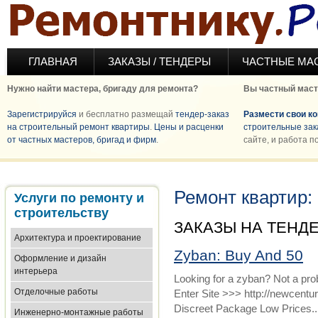
Перейти к основному содержанию
ГЛАВНАЯ
ЗАКАЗЫ / ТЕНДЕРЫ
ЧАСТНЫЕ МА
Нужно найти мастера, бригаду для ремонта?
Вы частный маст
Зарегистрируйся
и бесплатно размещай
тендер-заказ
Размести свои к
на строительный ремонт квартиры
.
Цены и расценки
строительные зак
от частных мастеров, бригад и фирм
.
сайте, и работа п
Ремонт квартир:
Услуги по ремонту и
строительству
ЗАКАЗЫ НА ТЕНД
Архитектура и проектирование
Zyban: Buy And 50
Оформление и дизайн
интерьера
Looking for a zyban? Not a pro
Отделочные работы
Enter Site >>> http://newcen
Discreet Package Low Prices..
Инженерно-монтажные работы