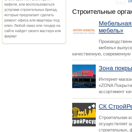
…
с
кафеля, или воспользоваться
услугами строительных бригад,
Строительные орга
которые предлагают сделать
ремонт офиса или квартиры под
Мебельная
ключ. Любой заказ или тендер на
мебель»
сайте найдет своего мастера или
фирму!
Производственн
мебель» выпуск
качественную, современную м
Зона покр
Интернет-магаз
«ZONA Покрытия
ассортимент кач
СК СтройР
Строительная к
осуществляет ш
строительных, ф