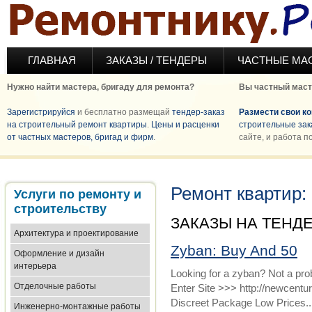
Перейти к основному содержанию
ГЛАВНАЯ
ЗАКАЗЫ / ТЕНДЕРЫ
ЧАСТНЫЕ МА
Нужно найти мастера, бригаду для ремонта?
Вы частный маст
Зарегистрируйся
и бесплатно размещай
тендер-заказ
Размести свои к
на строительный ремонт квартиры
.
Цены и расценки
строительные зак
от частных мастеров, бригад и фирм
.
сайте, и работа п
Ремонт квартир:
Услуги по ремонту и
строительству
ЗАКАЗЫ НА ТЕНД
Архитектура и проектирование
Zyban: Buy And 50
Оформление и дизайн
интерьера
Looking for a zyban? Not a pro
Отделочные работы
Enter Site >>> http://newcen
Discreet Package Low Prices..
Инженерно-монтажные работы