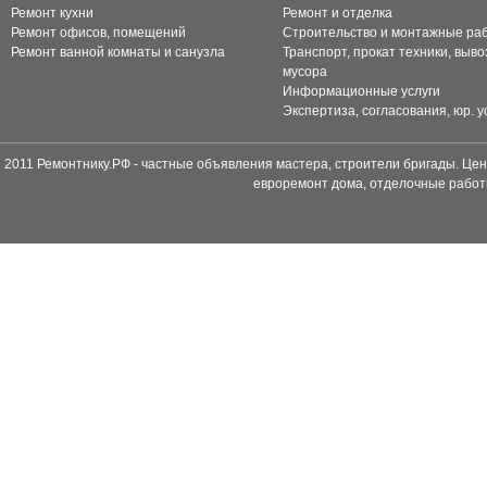
Ремонт кухни
Ремонт и отделка
Ремонт офисов, помещений
Строительство и монтажные ра
Ремонт ванной комнаты и санузла
Транспорт, прокат техники, выво
мусора
Информационные услуги
Экспертиза, согласования, юр. у
2011 Ремонтнику.РФ - частные объявления мастера, строители бригады. Цен
евроремонт дома, отделочные работ