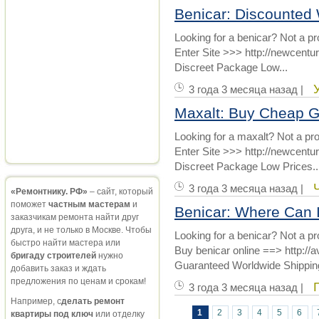
Benicar: Discounted 
Looking for a benicar? Not a p
Enter Site >>> http://newcent
Discreet Package Low...
3 года 3 месяца назад |
Maxalt: Buy Cheap G
Looking for a maxalt? Not a pr
Enter Site >>> http://newcent
Discreet Package Low Prices..
3 года 3 месяца назад |
«Ремонтнику. РФ»
– сайт, который
поможет
частным мастерам
и
Benicar: Where Can 
заказчикам ремонта найти друг
друга, и не только в Москве. Чтобы
Looking for a benicar? Not a p
быстро найти мастера или
Buy benicar online ==> http://
бригаду строителей
нужно
Guaranteed Worldwide Shipping
добавить заказ и ждать
предложения по ценам и срокам!
3 года 3 месяца назад |
Например, с
делать ремонт
1
2
3
4
5
6
квартиры под ключ
или отделку