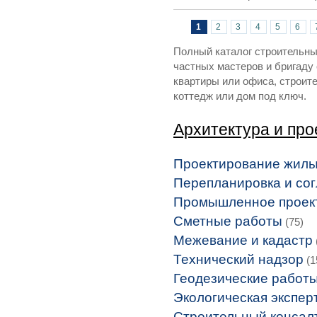
Страницы
1
2
3
4
5
6
Полный каталог строительных
частных мастеров и бригаду
квартиры или офиса, строит
коттедж или дом под ключ.
Архитектура и пр
Проектирование жилы
Перепланировка и со
Промышленное проек
Сметные работы
(75)
Межевание и кадастр
Технический надзор
(1
Геодезические работ
Экологическая экспер
Строительный консал