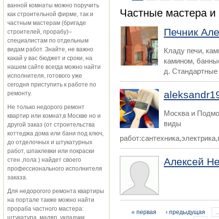
Страницы
ванной комнаты можно поручить
Частные мастера и
как строительной фирме, так и
частным мастерам (бригаде
Печник Але
строителей, прорабу)–
специалистам по отдельным
видам работ. Знайте, не важно
Кладу печи, ка
какай у вас бюджет и сроки, на
камином, банные
нашем сайте всегда можно найти
д. Стандартные и
исполнителя, готового уже
сегодня приступить к работе по
aleksandr1
ремонту.
Не только недорого ремонт
Москва и Подмо
квартир или комнат,в Москве но и
виды
другой заказ (от строительства
коттеджа дома или бани под ключ,
работ:сантехника,электрика,
до отделочных и штукатурных
работ, шпаклевки или покраски
Алексей Н
стен ,пола ) найдет своего
профессионального исполнителя
заказа.
Для недорогого ремонта квартиры
на портале также можно найти
прораба частного мастера:
Страницы
« первая
‹ предыдущая
штукатура, маляр, укладчик