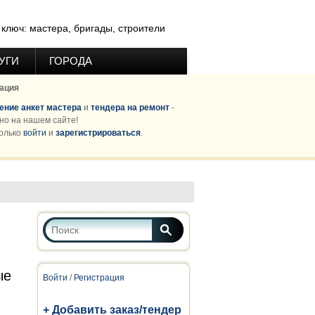
ключ: мастера, бригады, строители
УГИ
ГОРОДА
ация
ние анкет мастера
и
тендера на ремонт
-
но на нашем сайте!
олько
войти
и
зарегистрироваться
.
Форма поиска
Поиск
ые
Войти
/
Регистрация
+ Добавить заказ/тендер