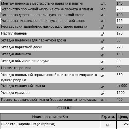
Монтаж порожка в местах стыка паркета и плитки
шт.
140
Устройство пробковой жилки на стыке паркета и плитки
м.п.
200
Установка деревянного плинтуса по прямой стене
м.п.
190
Установка пластикового плинтуса по прямой стене
м.п.
165
Реставрация, шлифовка, лакировка старого паркета
350
2
м
Настил фанеры
170
2
м
Укладка подложки для паркетной доски
30
2
м
Укладка паркетной доски
220
2
м
Укладка ламината
160
2
м
Укладка обычного линолеума
90
2
м
Настил ковролина
90
2
м
Укладка напольной керамической плитки и керамогранита
650
2
м
одного рисунка
Укладка мозаичной плитки
от 990
2
м
Укладка мрамора
1500
2
м
Распил керамической плитки (керамогранита) по лекалам
м.п.
450
СТЕНЫ
Наименование работ
Ед. изм.
Цена, 
Снос стен кирпичных (2 кирпича)
25
2
м