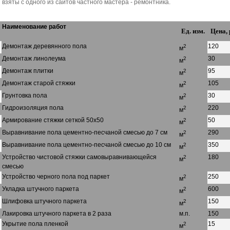
взяты с одного из сайтов частного мастера - ремонтника.
Наименование работ
Ед. изм.
Цена, 
Демонтаж деревянного пола
120
2
м
Демонтаж линолеума
30
2
м
Демонтаж плитки
95
2
м
Демонтаж старой стяжки
105
2
м
Грунтовка пола
30
2
м
Гидроизоляция пола
220
2
м
Армирование стяжки сеткой 50х50
50
2
м
Выравнивание пола цементно-песчаной смесью до 7 см
290
2
м
Выравнивание пола цементно-песчаной смесью до 10 см
350
2
м
Устройство чистовой стяжки самовыравнивающейся
180
2
м
смесью
Устройство черного пола под паркет
250
2
м
Укладка штучного паркета
600
2
м
Шлифовка штучного паркета
150
2
м
Лакировка штучного паркета в 2 раза
м.п.
150
Укрытие пола пленкой
15
2
м