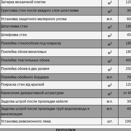
Затирка мозаичной плитки
12
2
м
Грунтовка стен после каждого слоя шпатлевки
30
2
м
Установка защитного малярного уголка
м.п.
60
Шпатлевка стен
19
2
м
Шлифовка стен
45
2
м
Поклейка стеклообоев под покраску
18
2
м
Поклейка обоев виниловых
18
2
м
Поклейка текстильных обоев
40
2
м
Поклейка обоев в два уровня
25
2
м
Поклейка обойного бордюра
м.п.
70
Покраска стен в/д краской
12
2
м
Нанесение декоративной штукатурки
от 6
2
м
Заделка штроб после прокладки кабеля
м.п.
30
Заделка штроб после прокладки труб водопровода и
м.п.
45
канализации
Установка ревизионного люка
шт.
100
ПОТОЛКИ