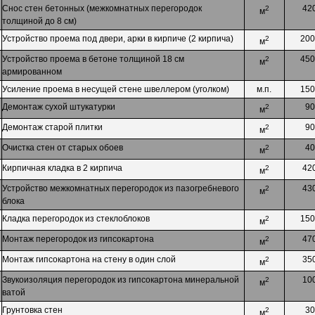
Снос стен бетонных (межкомнатных перегородок
42
2
м
толщиной до 8 см)
Устройство проема под двери, арки в кирпиче (2 кирпича)
200
2
м
Устройство проема в бетоне толщиной 18 см
450
2
м
армированном
Усиление проема в несущей стене швеллером (уголком)
м.п.
150
Демонтаж сухой штукатурки
90
2
м
Демонтаж старой плитки
90
2
м
Очистка стен от старых обоев
40
2
м
Кирпичная кладка в 2 кирпича
42
2
м
Устройство межкомнатных перегородок из пазогребневого
43
2
м
блока
Кладка перегородок из стеклоблоков
150
2
м
Монтаж перегородок из гипсокартона
47
2
м
Монтаж гипсокартона на стену в один слой
35
2
м
Звукоизоляция перегородок из гипсокартона минеральной
10
2
м
ватой
Грунтовка стен
30
2
м