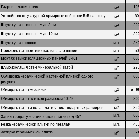
Гидроизоляция пола
19
2
м
Устройство штукатурной армировочной сетки 5х5 на стену
80
2
м
Штукатурка стен слоем до 3 см
29
2
м
Штукатурка стен слоем до 10 см
33
2
м
Штукатурка откосов
м.п.
34
Проклейка стыков гипсокартона серпянкой
м.п.
50
Монтаж звукоизоляционных панелей ЗИСП
60
2
м
Шумоизоляция стен минеральной ватой
29
2
м
Облицовка керамической настенной плиткой одного
65
2
м
рисунка
Облицовка стен мозаикой
от 9
2
м
Облицовка стен плиткой размером 10×10
80
2
м
Облицовка стен и пола плиткой нестандартных размеров
м2
85
м.п.
65
о
Запил торцов у керамической плитки под 45
Резка керамической плитки по лекалам
м.п.
43
Затирка керамической плитки
60
2
м