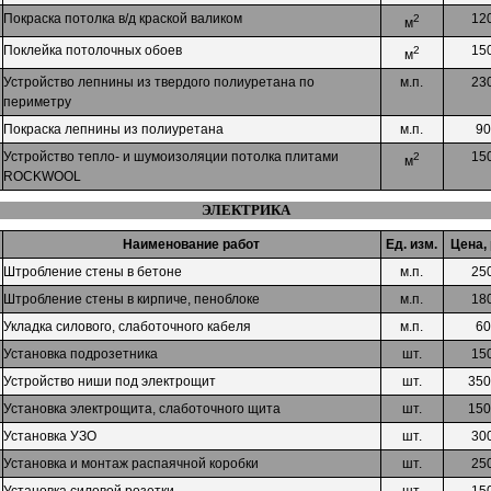
Покраска потолка в/д краской валиком
12
2
м
Поклейка потолочных обоев
15
2
м
Устройство лепнины из твердого полиуретана по
м.п.
23
периметру
Покраска лепнины из полиуретана
м.п.
90
Устройство тепло- и шумоизоляции потолка плитами
15
2
м
ROCKWOOL
ЭЛЕКТРИКА
Наименование работ
Ед. изм.
Цена, 
Штробление стены в бетоне
м.п.
25
Штробление стены в кирпиче, пеноблоке
м.п.
18
Укладка силового, слаботочного кабеля
м.п.
60
Установка подрозетника
шт.
15
Устройство ниши под электрощит
шт.
350
Установка электрощита, слаботочного щита
шт.
150
Установка УЗО
шт.
30
Установка и монтаж распаячной коробки
шт.
25