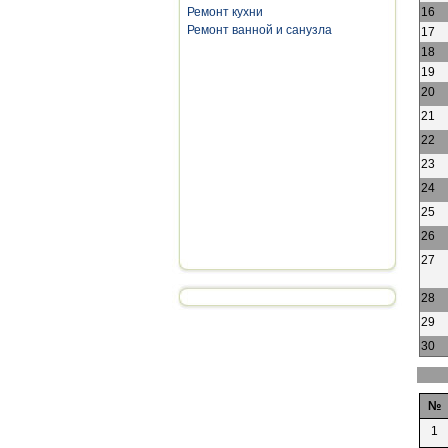
Ремонт кухни
16
Ремонт ванной и санузла
17
18
19
20
21
22
23
24
25
26
27
28
29
30
№
1