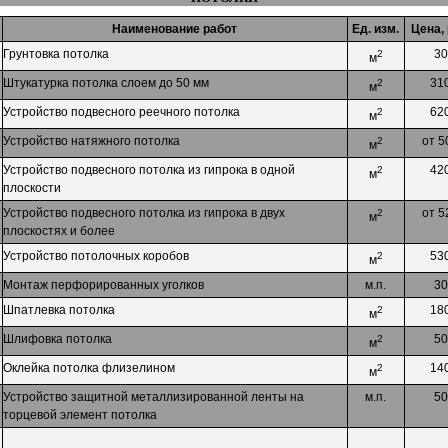
Наименование работ
Ед. изм.
Цена, 
Грунтовка потолка
30
2
м
Штукатурка потолка слоем до 50 мм
31
2
м
Устройство подвесного реечного потолка
62
2
м
Устройство натяжного потолка
от 5
2
м
Устройство подвесного потолка из гипрока в одной
42
2
м
плоскости
Устройство подвесного потолка из гипрока в двух
от 5
2
м
плоскостях и более
Устройство потолочных коробов
53
2
м
Монтаж перфорированных уголков
м.п.
30
Шпатлевка потолка
18
2
м
Шлифовка потолка
50
2
м
Оклейка потолка флизелином
14
2
м
Устройство защитной металлизированной ленты на
м.п.
50
торцевой элемент потолка