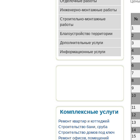
Отделочные работы
Цены 
Инженерно-монтажные работы
№
Строительно-монтажные
работы
1
Благоустройство территории
2
Дополнительные услуги
3
4
Информационные услуги
5
6
7
8
9
10
11
Комплексные услуги
12
Ремонт квартир и коттеджей
13
Строительство бани, сруба
14
Строительство домов под ключ
15
Ремонт офисов, помещений