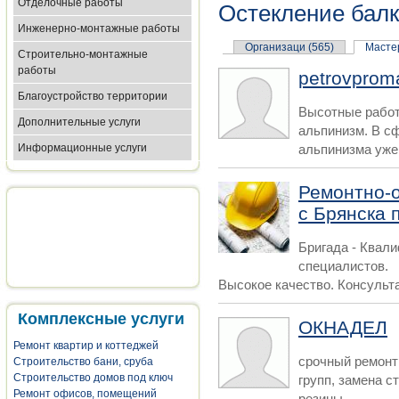
Отделочные работы
Остекление балк
Инженерно-монтажные работы
Организаци (565)
Мастер
Строительно-монтажные
работы
petrovprom
Благоустройство территории
Высотные рабо
Дополнительные услуги
альпинизм. В с
Информационные услуги
альпинизма уже м
Ремонтно-
с Брянска 
Бригада - Квал
специалистов.
Высокое качество. Консульта
Комплексные услуги
ОКНАДЕЛ
Ремонт квартир и коттеджей
срочный ремонт
Строительство бани, сруба
Строительство домов под ключ
групп, замена с
Ремонт офисов, помещений
резины,...