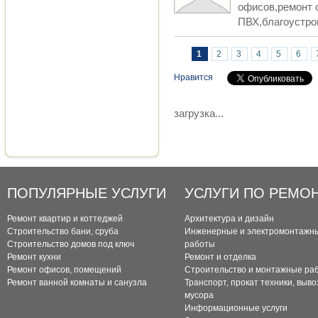
офисов,ремонт о
ПВХ,благоустрой
Страницы
1
2
3
4
5
6
Нравится
загрузка...
ПОПУЛЯРНЫЕ УСЛУГИ
УСЛУГИ ПО РЕМО
Ремонт квартир и коттеджей
Архитектура и дизайн
Строительство бани, сруба
Инженерные и электромонтажн
Строительство домов под ключ
работы
Ремонт кухни
Ремонт и отделка
Ремонт офисов, помещений
Строительство и монтажные ра
Ремонт ванной комнаты и санузла
Транспорт, прокат техники, выво
мусора
Информационные услуги