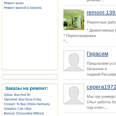
Ремонт кухни
Ремонт ванной и санузла
remont-139
Ремонтные раб
* Демонтажные 
* Перепланировка
*...
Герасим
Предлагаем усл
балконов и
лоджий.Расшире
серега197
Заказы на ремонт:
Zyban: Buy And 50
Мастер-универс
Glycomet: Buy Once A Day
Опыт работы бо
Clozaril: To Buy Online Germany
под ключ....
Actoplus: Can I Buy
Benicar: Discounted Without