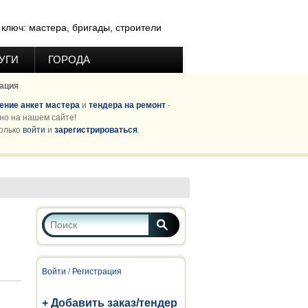
ключ: мастера, бригады, строители
УГИ
ГОРОДА
ация
ние анкет мастера
и
тендера на ремонт
-
но на нашем сайте!
олько
войти
и
зарегистрироваться
.
Форма поиска
Поиск
Войти
/
Регистрация
+ Добавить заказ/тендер