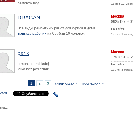
ремонта под...
11 лет 12 меся
Москва
DRAGAN
8925127040
Все виды ремонтных работ для офиса и дома!
На сайте:
Бригада рабочих
из Сербии 10 человек.
12 лет 1 месяц
...
Москва
garik
+791051075
remont i dom i katej
На сайте:
tolka bez poslednik
12 лет 3 месяц
раницы
1
2
3
следующая ›
последняя »
ится
зка...