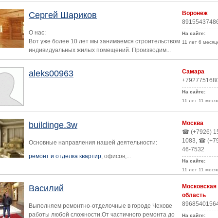
Воронеж
Сергей Шариков
8915543748
О нас:
На сайте:
Вот уже более 10 лет мы занимаемся строительством
11 лет 6 месяц
индивидуальных жилых помещений. Производим...
Самара
aleks00963
+792775168
На сайте:
11 лет 11 меся
Москва
buildinge.3w
☎ (+7926) 1
1083, ☎ (+7
Основные направления нашей деятельности:
46-7532
ремонт и отделка квартир
, офисов,...
На сайте:
11 лет 11 меся
Московская
Василий
область
8968540156
Выполняем ремонтно-отделочные в городе Чехове
работы любой сложности.От частичного ремонта до
На сайте: