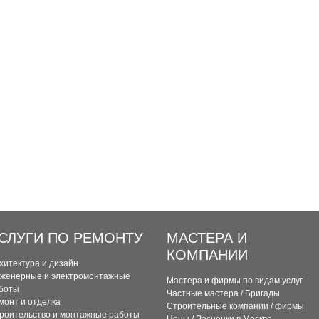
СЛУГИ ПО РЕМОНТУ
МАСТЕРА И
КОМПАНИИ
хитектура и дизайн
женерные и электромонтажные
Мастера и фирмы по видам услуг
боты
Частные мастера / Бригады
монт и отделка
Строительные компании / фирмы
роительство и монтажные работы