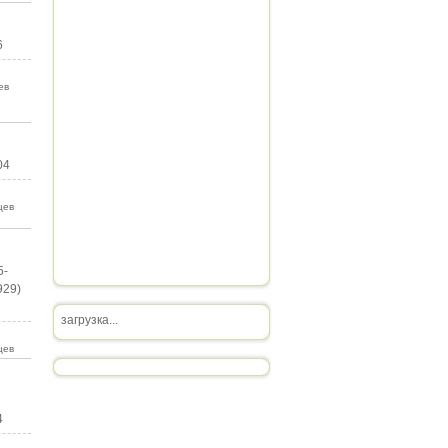
6
ев
04
цев
5-
929)
загрузка...
цев
4