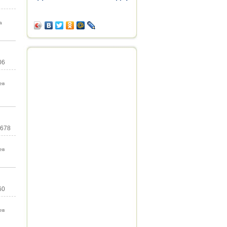
а
06
ев
 678
ев
60
ев