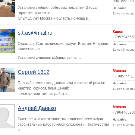
9041858278
Установка любых пробковых покрытий, 2 года
На сайте:
гарантия, качество.
11 лет 4 месяц
Опыт 15 лет Москва и область.Помощь в...
Киров
s.t.as@mail.ru
+795394555
Оказываю Cантехнические услуги. Быстро. Недорого.
На сайте:
Качественно
11 лет 5 месяц
Установка душевой кабины, вaнны,...
Москва
Сергей 1812
+7 985 77 11
Полный ремонт «под ключ» или частичный ремонт
На сайте:
квартир, офисов, помещений:
11 лет 6 месяц
- электромонтажные работы...
Москва
Андрей Данько
+796476523
Быстрое и качественное, выполнение всех видов
На сайте:
строительных работ любой сложности. Партнерство
11 лет 6 месяц
с...