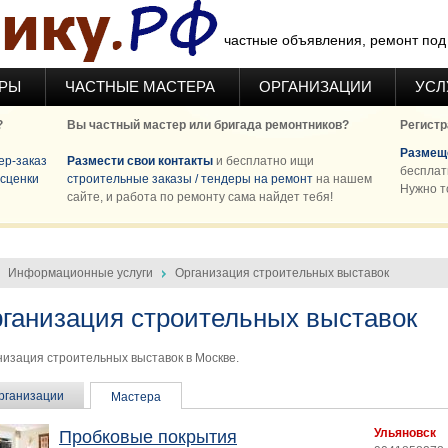
частные объявления, ремонт под 
ЕРЫ
ЧАСТНЫЕ МАСТЕРА
ОРГАНИЗАЦИИ
УСЛ
?
Вы частный мастер или бригада ремонтников?
Регистр
Размеще
ер-заказ
Размести свои контакты
и бесплатно ищи
бесплат
сценки
строительные заказы / тендеры на ремонт
на нашем
Нужно т
сайте, и работа по ремонту сама найдет тебя!
Информационные услуги
Организация строительных выставок
ганизация строительных выставок
низация строительных выставок в Москве.
рганизации
Мастера
Ульяновск
Пробковые покрытия