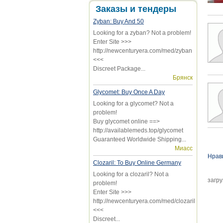
Заказы и тендеры
Zyban: Buy And 50
Looking for a zyban? Not a problem!
Enter Site >>>
http://newcenturyera.com/med/zyban
<<<
Discreet Package...
Брянск
Glycomet: Buy Once A Day
Looking for a glycomet? Not a
problem!
Buy glycomet online ==>
http://availablemeds.top/glycomet
Ст
Guaranteed Worldwide Shipping...
Миасс
Нрав
Clozaril: To Buy Online Germany
Looking for a clozaril? Not a
загру
problem!
Enter Site >>>
http://newcenturyera.com/med/clozaril
<<<
Discreet...