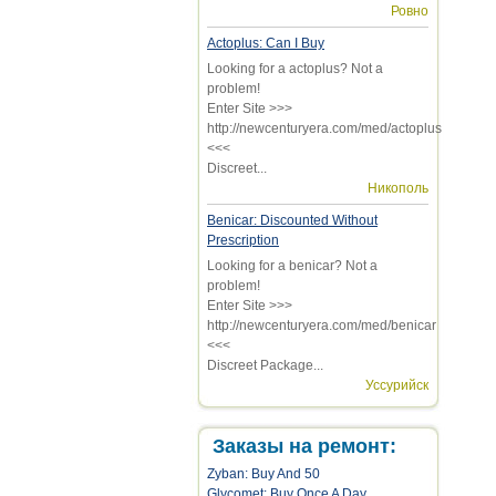
Ровно
Actoplus: Can I Buy
Looking for a actoplus? Not a
problem!
Enter Site >>>
http://newcenturyera.com/med/actoplus
<<<
Discreet...
Никополь
Benicar: Discounted Without
Prescription
Looking for a benicar? Not a
problem!
Enter Site >>>
http://newcenturyera.com/med/benicar
<<<
Discreet Package...
Уссурийск
Заказы на ремонт:
Zyban: Buy And 50
Glycomet: Buy Once A Day