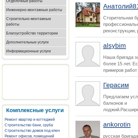
Отделочные работы
Анатолий8
Инженерно-монтажные работы
Сторительная б
Строительно-монтажные
профессиональн
работы
реконструкции, 
Благоустройство территории
Дополнительные услуги
alsybim
Информационные услуги
Наша бригада з
более 15 лет. Е
примеров работ 
Герасим
Предлагаем усл
балконов и
лоджий.Расшире
Комплексные услуги
Ремонт квартир и коттеджей
ankorotin
Строительство бани, сруба
Строительство домов под ключ
русская бригад
Ремонт офисов, помещений