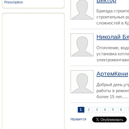
Виктор
Prescription
Бригада строит
строительные 
сложностей в К
Николай Б
Отопление, вод
установка котл
электромонтажны
АртемКени
Добрый день,утр
работы в ремон
более 15 лет......
Страницы
1
2
3
4
5
6
Нравится