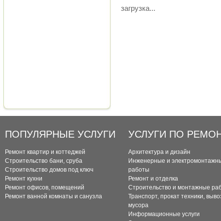
загрузка...
ПОПУЛЯРНЫЕ УСЛУГИ
УСЛУГИ ПО РЕМО
Ремонт квартир и коттеджей
Архитектура и дизайн
Строительство бани, сруба
Инженерные и электромонтажн
Строительство домов под ключ
работы
Ремонт кухни
Ремонт и отделка
Ремонт офисов, помещений
Строительство и монтажные ра
Ремонт ванной комнаты и санузла
Транспорт, прокат техники, выво
мусора
Информационные услуги