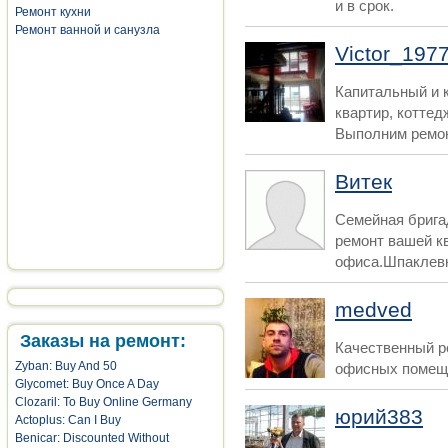
и в срок.
Ремонт кухни
Ремонт ванной и санузла
Victor_197
Капитальный и 
квартир, коттед
Выполним ремон
Витек
Семейная бригад
ремонт вашей к
офиса.Шпаклевка
medved
Заказы на ремонт:
Качественный р
Zyban: Buy And 50
офисных помещ
Glycomet: Buy Once A Day
Clozaril: To Buy Online Germany
юрий383
Actoplus: Can I Buy
Benicar: Discounted Without