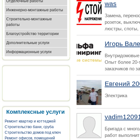
Отделочные работы
was
Инженерно-монтажные работы
Замена, перенос
Строительно-монтажные
розеток, выключ
работы
люстры, споты, 
Благоустройство территории
Игорь Вал
Дополнительные услуги
Информационные услуги
Внутридомовые 
Опыт более 20-
заказчиков по з
Евгений 20
Электрика
Комплексные услуги
vadim1209
Ремонт квартир и коттеджей
Строительство бани, сруба
Бригада с мног
Строительство домов под ключ
работ выполнит
Ремонт офисов, помещений