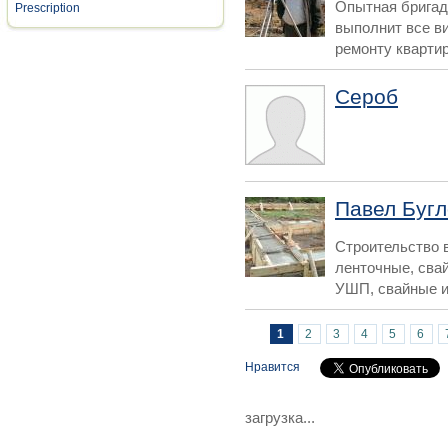
Опытная бригад
Prescription
выполнит все в
ремонту квартир 
Сероб
Павел Бугл
Строительство 
ленточные, сва
УШП, свайные и 
Страницы
1
2
3
4
5
6
Нравится
загрузка...