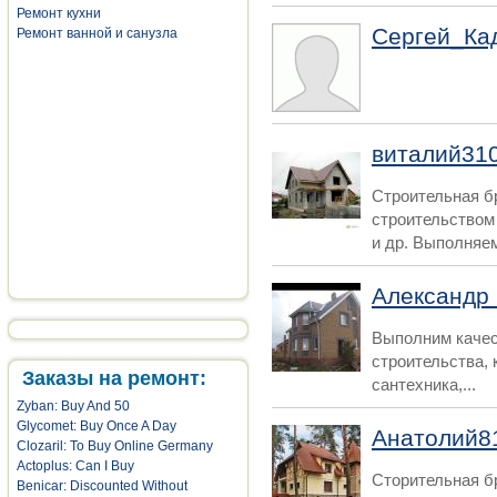
Ремонт кухни
Сергей_Ка
Ремонт ванной и санузла
виталий31
Строительная б
строительством
и др. Выполняем
Александр
Выполним качес
строительства, 
Заказы на ремонт:
сантехника,...
Zyban: Buy And 50
Glycomet: Buy Once A Day
Анатолий8
Clozaril: To Buy Online Germany
Actoplus: Can I Buy
Сторительная б
Benicar: Discounted Without