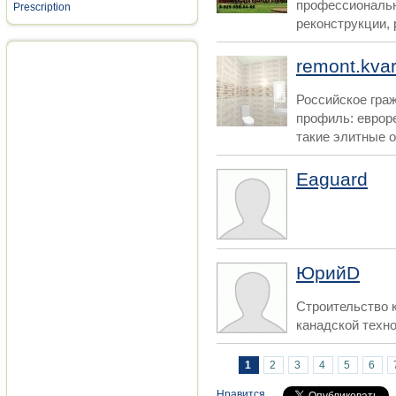
профессиональн
Prescription
реконструкции, 
remont.kvar
Российское гра
профиль: еврор
такие элитные о
Eaguard
ЮрийD
Строительство 
канадской техно
Страницы
1
2
3
4
5
6
Нравится