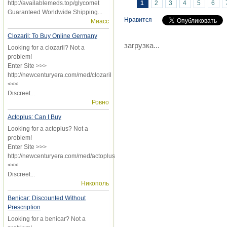
Страницы
1
2
3
4
5
6
http://availablemeds.top/glycomet
Guaranteed Worldwide Shipping...
Нравится
Миасс
Clozaril: To Buy Online Germany
загрузка...
Looking for a clozaril? Not a
problem!
Enter Site >>>
http://newcenturyera.com/med/clozaril
<<<
Discreet...
Ровно
Actoplus: Can I Buy
Looking for a actoplus? Not a
problem!
Enter Site >>>
http://newcenturyera.com/med/actoplus
<<<
Discreet...
Никополь
Benicar: Discounted Without
Prescription
Looking for a benicar? Not a