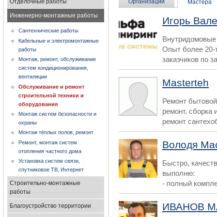
Отделочные работы
Организации
Мастера
Инженерно-монтажные работы
Игорь Вал
Сантехнические работы
Внутридомовые 
Кабельные и электромонтажные
Опыт более 20-
работы
заказчиков по з
Монтаж, ремонт, обслуживание
систем кондиционирования,
вентиляции
Masterteh
Обслуживание и ремонт
строительной техники и
Ремонт бытовой
оборудования
ремонт, сборка 
Монтаж систем безопасности и
ремонт сантехоб
охраны
Монтаж тёплых полов, ремонт
Володя Ма
Ремонт, монтаж систем
отопления частного дома
Установка систем связи,
Быстро, качеств
спутниковое ТВ, Интернет
выполню:
- полный компле
Строительно-монтажные
работы
ИВАНОВ 
Благоустройство территории