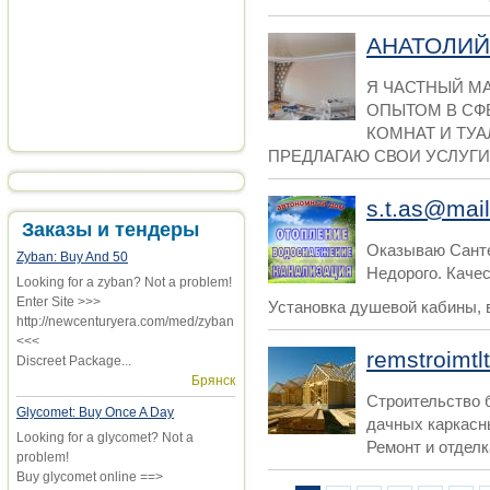
АНАТОЛИЙ
Я ЧАСТНЫЙ М
ОПЫТОМ В СФ
КОМНАТ И ТУА
ПРЕДЛАГАЮ СВОИ УСЛУГИ 
s.t.as@mail
Заказы и тендеры
Оказываю Cанте
Zyban: Buy And 50
Недорого. Каче
Looking for a zyban? Not a problem!
Enter Site >>>
Установка душевой кабины, в
http://newcenturyera.com/med/zyban
<<<
remstroimtlt
Discreet Package...
Брянск
Строительство 
Glycomet: Buy Once A Day
дачных каркасн
Looking for a glycomet? Not a
Ремонт и отделка
problem!
Buy glycomet online ==>