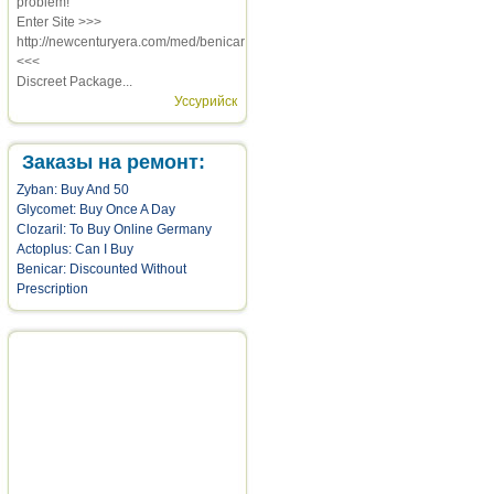
problem!
Enter Site >>>
http://newcenturyera.com/med/benicar
<<<
Discreet Package...
Уссурийск
Заказы на ремонт:
Zyban: Buy And 50
Glycomet: Buy Once A Day
Clozaril: To Buy Online Germany
Actoplus: Can I Buy
Benicar: Discounted Without
Prescription