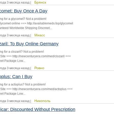
Брянск
 года 3 месяца назад |
comet: Buy Once A Day
ng for a glycomet? Not a problem!
lycomet online ==> http://availablemeds.top/glycomet
nteed Worldwide Shipping Discreet...
Миасс
 года 3 месяца назад |
zaril: To Buy Online Germany
ng for a clozaril? Not a problem!
 Site >>> http://newcenturyera.com/med/clozaril <<<
eet Package Low...
Ровно
 года 3 месяца назад |
oplus: Can I Buy
ng for a actoplus? Not a problem!
 Site >>> http://newcenturyera.com/med/actoplus <<<
eet Package Low...
Никополь
 года 3 месяца назад |
icar: Discounted Without Prescription