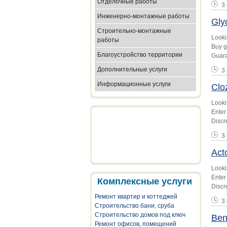
Отделочные работы
3
Инженерно-монтажные работы
Gly
Строительно-монтажные
Looki
работы
Buy g
Благоустройство территории
Guara
Дополнительные услуги
3
Информационные услуги
Clo
Looki
Enter
Discr
3
Act
Looki
Enter
Комплексные услуги
Discr
Ремонт квартир и коттеджей
3
Строительство бани, сруба
Строительство домов под ключ
Ben
Ремонт офисов, помещений