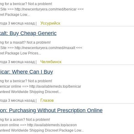
ng for a benicar? Not a problem!
 Site >>> http://newcenturyera.com/med/benicar <<<
eet Package Low...
Уссурийск
 года 3 месяца назад |
alt: Buy Cheap Generic
ng for a maxalt? Not a problem!
 Site >>> http://newcenturyera.com/med/maxalt <<<
eet Package Low Prices...
Челябинск
 года 3 месяца назад |
icar: Where Can I Buy
ng for a benicar? Not a problem!
enicar online ==> http://availablemeds.top/benicar
nteed Worldwide Shipping Discreet...
Глазов
 года 3 месяца назад |
on: Purchasing Without Prescription Online
ng for a aceon? Not a problem!
ceon online ==> http://availablemeds.top/aceon
nteed Worldwide Shipping Discreet Package Low...