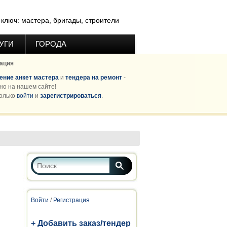
ключ: мастера, бригады, строители
УГИ
ГОРОДА
ация
ние анкет мастера
и
тендера на ремонт
-
но на нашем сайте!
олько
войти
и
зарегистрироваться
.
Форма поиска
Поиск
Войти
/
Регистрация
+ Добавить заказ/тендер