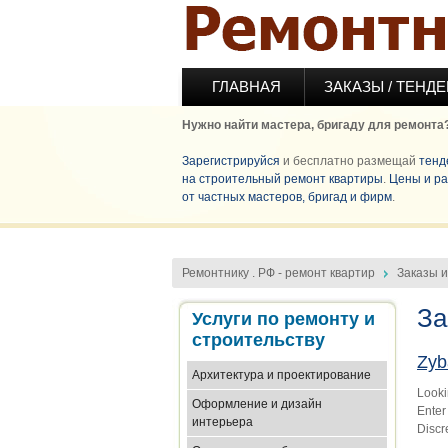
Перейти к основному содержанию
ГЛАВНАЯ
ЗАКАЗЫ / ТЕНД
Нужно найти мастера, бригаду для ремонта
Зарегистрируйся
и бесплатно размещай
тенд
на строительный ремонт квартиры
.
Цены и ра
от частных мастеров, бригад и фирм
.
Ремонтнику . РФ - ремонт квартир
Заказы 
За
Услуги по ремонту и
строительству
Zyb
Архитектура и проектирование
Looki
Оформление и дизайн
Enter
интерьера
Discr