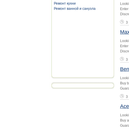
Ремонт кухни
Looki
Ремонт ванной и санузла
Enter
Discr
3
Max
Looki
Enter
Discr
3
Ben
Looki
Buy b
Guara
3
Ace
Looki
Buy a
Guara