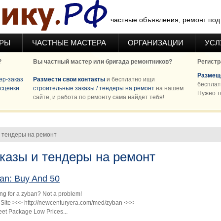
частные объявления, ремонт под 
ЕРЫ
ЧАСТНЫЕ МАСТЕРА
ОРГАНИЗАЦИИ
УСЛ
?
Вы частный мастер или бригада ремонтников?
Регистр
Размеще
ер-заказ
Размести свои контакты
и бесплатно ищи
бесплат
сценки
строительные заказы / тендеры на ремонт
на нашем
Нужно т
сайте, и работа по ремонту сама найдет тебя!
и тендеры на ремонт
казы и тендеры на ремонт
an: Buy And 50
ng for a zyban? Not a problem!
 Site >>> http://newcenturyera.com/med/zyban <<<
eet Package Low Prices...