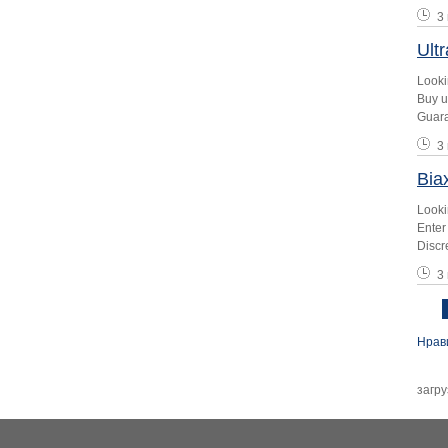
3
Ult
Looki
Buy u
Guara
3
Bia
Looki
Enter
Discr
3
Ст
Нрав
загру