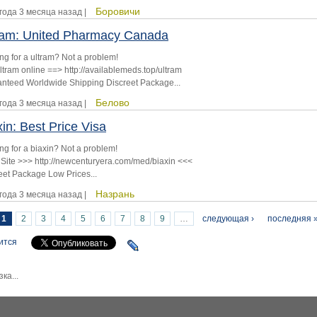
Боровичи
 года 3 месяца назад |
ram: United Pharmacy Canada
ng for a ultram? Not a problem!
ltram online ==> http://availablemeds.top/ultram
nteed Worldwide Shipping Discreet Package...
Белово
 года 3 месяца назад |
xin: Best Price Visa
ng for a biaxin? Not a problem!
 Site >>> http://newcenturyera.com/med/biaxin <<<
eet Package Low Prices...
Назрань
 года 3 месяца назад |
1
2
3
4
5
6
7
8
9
…
следующая ›
последняя 
раницы
ится
зка...