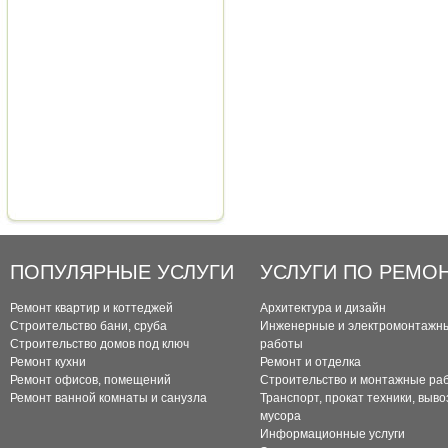
ПОПУЛЯРНЫЕ УСЛУГИ
УСЛУГИ ПО РЕМО
Ремонт квартир и коттеджей
Архитектура и дизайн
Строительство бани, сруба
Инженерные и электромонтажн
Строительство домов под ключ
работы
Ремонт кухни
Ремонт и отделка
Ремонт офисов, помещений
Строительство и монтажные ра
Ремонт ванной комнаты и санузла
Транспорт, прокат техники, выво
мусора
Информационные услуги