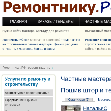
Перейти к основному содержанию
ГЛАВНАЯ
ЗАКАЗЫ / ТЕНДЕРЫ
ЧАСТНЫЕ МА
Нужно найти мастера, бригаду для ремонта?
Вы частный маст
Зарегистрируйся
и бесплатно размещай
тендер-заказ
Размести свои к
на строительный ремонт квартиры
.
Цены и расценки
строительные зак
от частных мастеров, бригад и фирм
.
сайте, и работа п
Ремонтнику . РФ - ремонт квартир
Частные мастера
Услуги по ремонту и
строительству
Пошив штор и т
Архитектура и проектирование
Организаци (2)
Мастера 
Оформление и дизайн
интерьера
НатальяC