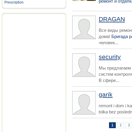
ремонт и отделк
Prescription
DRAGAN
Все виды ремон
дома!
Бригада 
человек...
security
Мы предлагаем 
систем контрол
В сфере...
garik
remont i dom i ka
tolka bez posledn
Страницы
1
2
3