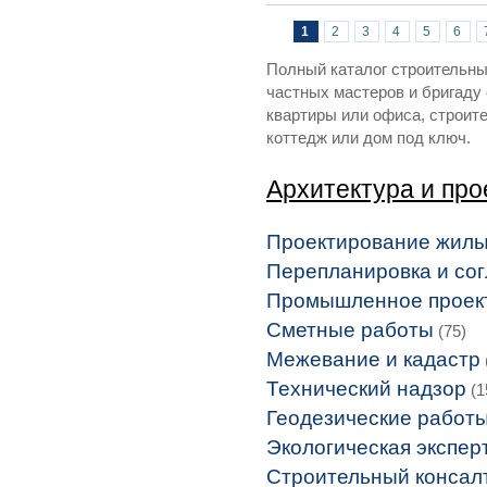
Страницы
1
2
3
4
5
6
Полный каталог строительных
частных мастеров и бригаду
квартиры или офиса, строит
коттедж или дом под ключ.
Архитектура и пр
Проектирование жилы
Перепланировка и со
Промышленное проек
Сметные работы
(75)
Межевание и кадастр
Технический надзор
(1
Геодезические работ
Экологическая экспер
Строительный консал