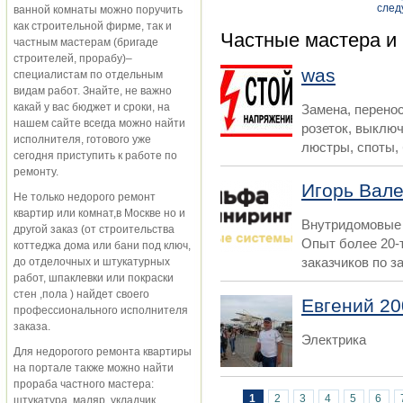
Страницы
след
ванной комнаты можно поручить
как строительной фирме, так и
Частные мастера и
частным мастерам (бригаде
строителей, прорабу)–
was
специалистам по отдельным
видам работ. Знайте, не важно
какай у вас бюджет и сроки, на
Замена, перенос
нашем сайте всегда можно найти
розеток, выключ
исполнителя, готового уже
люстры, споты, 
сегодня приступить к работе по
ремонту.
Игорь Вал
Не только недорого ремонт
квартир или комнат,в Москве но и
Внутридомовые 
другой заказ (от строительства
Опыт более 20-
коттеджа дома или бани под ключ,
заказчиков по з
до отделочных и штукатурных
работ, шпаклевки или покраски
стен ,пола ) найдет своего
Евгений 20
профессионального исполнителя
заказа.
Электрика
Для недорогого ремонта квартиры
на портале также можно найти
прораба частного мастера:
Страницы
1
2
3
4
5
6
штукатура, маляр, укладчик