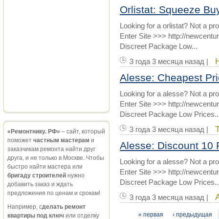
Orlistat: Squeeze B
Looking for a orlistat? Not a pr
Enter Site >>> http://newcentu
Discreet Package Low...
3 года 3 месяца назад |
Alesse: Cheapest Pri
Looking for a alesse? Not a pr
Enter Site >>> http://newcent
Discreet Package Low Prices..
3 года 3 месяца назад |
«Ремонтнику. РФ»
– сайт, который
поможет
частным мастерам
и
Alesse: Discount 10
заказчикам ремонта найти друг
друга, и не только в Москве. Чтобы
Looking for a alesse? Not a pr
быстро найти мастера или
Enter Site >>> http://newcent
бригаду строителей
нужно
Discreet Package Low Prices..
добавить заказ и ждать
предложения по ценам и срокам!
3 года 3 месяца назад |
Например, с
делать ремонт
« первая
‹ предыдущая
квартиры под ключ
или отделку