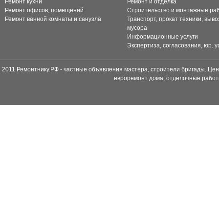
Ремонт кухни
Ремонт и отделка
Ремонт офисов, помещений
Строительство и монтажные ра
Ремонт ванной комнаты и санузла
Транспорт, прокат техники, выво
мусора
Информационные услуги
Экспертиза, согласования, юр. у
2011 Ремонтнику.РФ - частные объявления мастера, строители бригады. Цен
евроремонт дома, отделочные работ