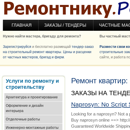
Перейти к основному содержанию
ГЛАВНАЯ
ЗАКАЗЫ / ТЕНДЕРЫ
ЧАСТНЫЕ МА
Нужно найти мастера, бригаду для ремонта?
Вы частный маст
Зарегистрируйся
и бесплатно размещай
тендер-заказ
Размести свои к
на строительный ремонт квартиры
.
Цены и расценки
строительные зак
от частных мастеров, бригад и фирм
.
сайте, и работа п
Ремонт квартир:
Услуги по ремонту и
строительству
ЗАКАЗЫ НА ТЕНД
Архитектура и проектирование
Naprosyn: No Script 
Оформление и дизайн
интерьера
Looking for a naprosyn? Not a 
Отделочные работы
Buy naprosyn online ==> http:
Guaranteed Worldwide Shipping
Инженерно-монтажные работы