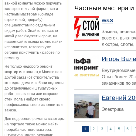
Страницы
ванной комнаты можно поручить
Частные мастера и
как строительной фирме, так и
частным мастерам (бригаде
was
строителей, прорабу)–
специалистам по отдельным
видам работ. Знайте, не важно
Замена, перенос
какай у вас бюджет и сроки, на
розеток, выключ
нашем сайте всегда можно найти
люстры, споты, 
исполнителя, готового уже
сегодня приступить к работе по
Игорь Вал
ремонту.
Не только недорого ремонт
Внутридомовые 
квартир или комнат,в Москве но и
Опыт более 20-
другой заказ (от строительства
заказчиков по з
коттеджа дома или бани под ключ,
до отделочных и штукатурных
работ, шпаклевки или покраски
Евгений 20
стен ,пола ) найдет своего
профессионального исполнителя
Электрика
заказа.
Для недорогого ремонта квартиры
на портале также можно найти
Страницы
1
2
3
4
5
6
прораба частного мастера:
штукатура, маляр, укладчик