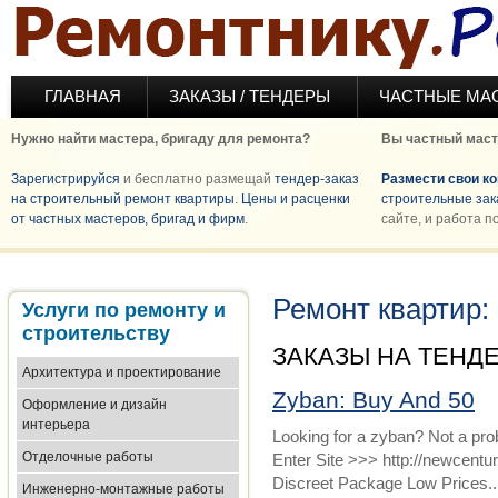
Перейти к основному содержанию
ГЛАВНАЯ
ЗАКАЗЫ / ТЕНДЕРЫ
ЧАСТНЫЕ МА
Нужно найти мастера, бригаду для ремонта?
Вы частный маст
Зарегистрируйся
и бесплатно размещай
тендер-заказ
Размести свои к
на строительный ремонт квартиры
.
Цены и расценки
строительные зак
от частных мастеров, бригад и фирм
.
сайте, и работа п
Ремонт квартир:
Услуги по ремонту и
строительству
ЗАКАЗЫ НА ТЕНД
Архитектура и проектирование
Zyban: Buy And 50
Оформление и дизайн
интерьера
Looking for a zyban? Not a pro
Отделочные работы
Enter Site >>> http://newcen
Discreet Package Low Prices..
Инженерно-монтажные работы