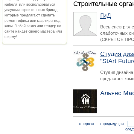
Строительные орга
кафеля, или воспользоваться
услугами строительных бригад,
ГиД
которые предлагают сделать
ремонт офиса или квартиры под
ключ. Любой заказ или тендер на
Весь спектр эл
сайте найдет своего мастера или
слаботочных с
фирму!
(СКРЫТОЕ ПРОС
Студия диз
"StArt Futur
Студия дизайна 
предлагает комп
Альянс Ма
Страницы
« первая
‹ предыдущая
…
след