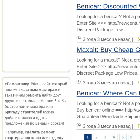
Benicar: Discounted 
Looking for a benicar? Not a p
Enter Site >>> http://newcent
Discreet Package Low...
3 года 3 месяца назад |
Maxalt: Buy Cheap G
Looking for a maxalt? Not a pr
Enter Site >>> http://newcent
Discreet Package Low Prices..
3 года 3 месяца назад |
«Ремонтнику. РФ»
– сайт, который
поможет
частным мастерам
и
Benicar: Where Can 
заказчикам ремонта найти друг
друга, и не только в Москве. Чтобы
Looking for a benicar? Not a p
быстро найти мастера или
Buy benicar online ==> http://
бригаду строителей
нужно
Guaranteed Worldwide Shipping
добавить заказ и ждать
предложения по ценам и срокам!
3 года 3 месяца назад |
Например, с
делать ремонт
1
2
3
4
5
6
квартиры под ключ
или отделку