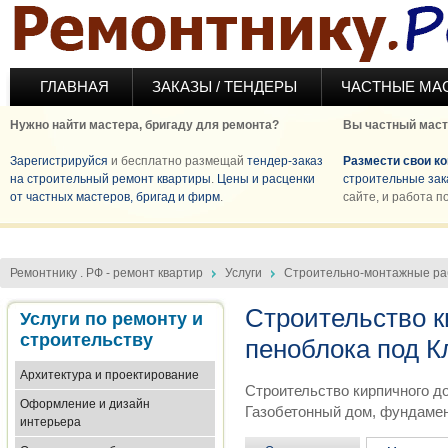
Перейти к основному содержанию
ГЛАВНАЯ
ЗАКАЗЫ / ТЕНДЕРЫ
ЧАСТНЫЕ МА
Нужно найти мастера, бригаду для ремонта?
Вы частный маст
Зарегистрируйся
и бесплатно размещай
тендер-заказ
Размести свои к
на строительный ремонт квартиры
.
Цены и расценки
строительные зак
от частных мастеров, бригад и фирм
.
сайте, и работа п
Ремонтнику . РФ - ремонт квартир
Услуги
Строительно-монтажные р
Строительство к
Услуги по ремонту и
строительству
пеноблока под 
Архитектура и проектирование
Строительство кирпичного до
Оформление и дизайн
Газобетонный дом, фундамен
интерьера