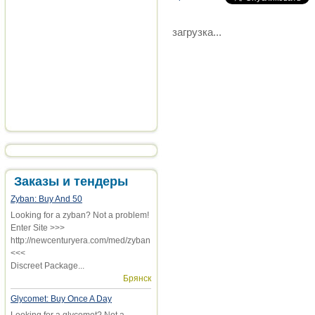
загрузка...
Заказы и тендеры
Zyban: Buy And 50
Looking for a zyban? Not a problem!
Enter Site >>>
http://newcenturyera.com/med/zyban
<<<
Discreet Package...
Брянск
Glycomet: Buy Once A Day
Looking for a glycomet? Not a