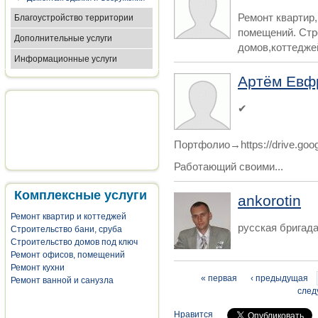
Ремонт квартир
Благоустройство территории
помещений. Стр
Дополнительные услуги
домов,коттеджей
Информационные услуги
Артём Евф
✔
Портфолио→https://drive.go
Работающий своими...
Комплексные услуги
ankorotin
Ремонт квартир и коттеджей
русская бригад
Строительство бани, сруба
Строительство домов под ключ
Ремонт офисов, помещений
Ремонт кухни
Страницы
« первая
‹ предыдущая
Ремонт ванной и санузла
след
Нравится