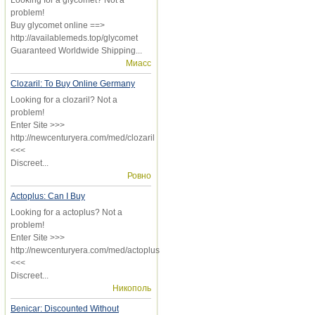
problem!
Buy glycomet online ==>
http://availablemeds.top/glycomet
Guaranteed Worldwide Shipping...
Миасс
Clozaril: To Buy Online Germany
Looking for a clozaril? Not a
problem!
Enter Site >>>
http://newcenturyera.com/med/clozaril
<<<
Discreet...
Ровно
Actoplus: Can I Buy
Looking for a actoplus? Not a
problem!
Enter Site >>>
http://newcenturyera.com/med/actoplus
<<<
Discreet...
Никополь
Benicar: Discounted Without