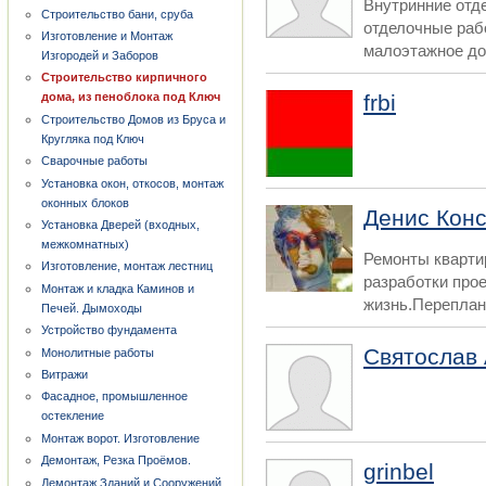
Внутринние отд
Строительство бани, сруба
отделочные раб
Изготовление и Монтаж
малоэтажное до
Изгородей и Заборов
Строительство кирпичного
frbi
дома, из пеноблока под Ключ
Строительство Домов из Бруса и
Кругляка под Ключ
Сварочные работы
Установка окон, откосов, монтаж
оконных блоков
Денис Кон
Установка Дверей (входных,
межкомнатных)
Ремонты кварти
Изготовление, монтаж лестниц
разработки прое
Монтаж и кладка Каминов и
жизнь.Переплани
Печей. Дымоходы
Устройство фундамента
Святослав
Монолитные работы
Витражи
Фасадное, промышленное
остекление
Монтаж ворот. Изготовление
Демонтаж, Резка Проёмов.
grinbel
Демонтаж Зданий и Сооружений