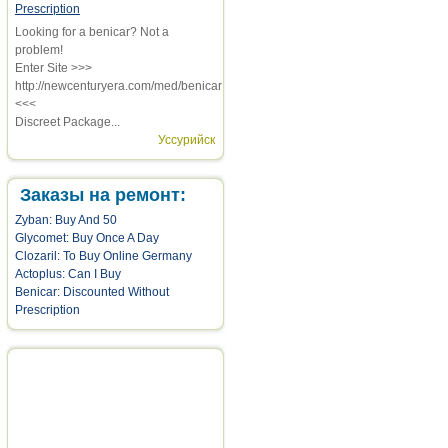
Prescription
Looking for a benicar? Not a
problem!
Enter Site >>>
http://newcenturyera.com/med/benicar
<<<
Discreet Package...
Уссурийск
Заказы на ремонт:
Zyban: Buy And 50
Glycomet: Buy Once A Day
Clozaril: To Buy Online Germany
Actoplus: Can I Buy
Benicar: Discounted Without
Prescription