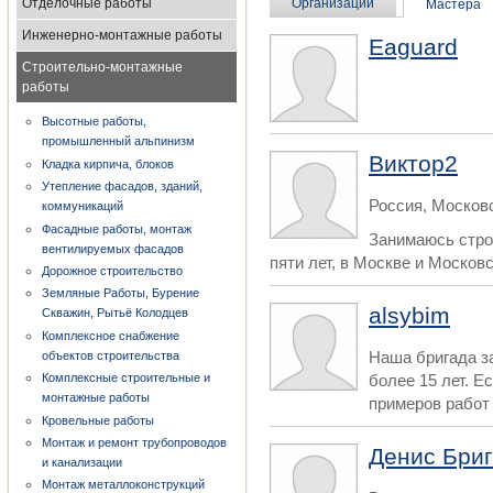
Отделочные работы
Организации
Мастера
Инженерно-монтажные работы
Eaguard
Строительно-монтажные
работы
Высотные работы,
промышленный альпинизм
Виктор2
Кладка кирпича, блоков
Утепление фасадов, зданий,
Россия, Москов
коммуникаций
Фасадные работы, монтаж
Занимаюсь стро
вентилируемых фасадов
пяти лет, в Москве и Московск
Дорожное строительство
Земляные Работы, Бурение
alsybim
Скважин, Рытьё Колодцев
Комплексное снабжение
Наша бригада з
объектов строительства
более 15 лет. Е
Комплексные строительные и
монтажные работы
примеров работ 
Кровельные работы
Монтаж и ремонт трубопроводов
Денис Бри
и канализации
Монтаж металлоконструкций