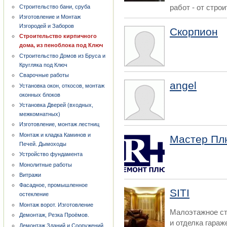
работ - от строи
Строительство бани, сруба
Изготовление и Монтаж
Изгородей и Заборов
Скорпион
Строительство кирпичного
дома, из пеноблока под Ключ
Строительство Домов из Бруса и
Кругляка под Ключ
Сварочные работы
angel
Установка окон, откосов, монтаж
оконных блоков
Установка Дверей (входных,
межкомнатных)
Изготовление, монтаж лестниц
Монтаж и кладка Каминов и
Мастер Пл
Печей. Дымоходы
Устройство фундамента
Монолитные работы
Витражи
Фасадное, промышленное
SITI
остекление
Монтаж ворот. Изготовление
Малоэтажное ст
Демонтаж, Резка Проёмов.
и отделка гара
Демонтаж Зданий и Сооружений