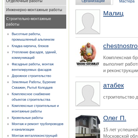
Отделочные работы
Организации
Мастера
Инженерно-монтажные работы
Малиц
Строительно-монтажные
работы
Высотные работы,
промышленный альпинизм
chestnostr
Кладка кирпича, блоков
Утепление фасадов, зданий,
Комплексная бр
коммуникаций
выполнит работ
Фасадные работы, монтаж
вентилируемых фасадов
и реконструкции
Дорожное строительство
Земляные Работы, Бурение
атабек
Скважин, Рытьё Колодцев
Комплексное снабжение
строительство 
объектов строительства
Комплексные строительные и
монтажные работы
Олег П.
Кровельные работы
Монтаж и ремонт трубопроводов
15 лет успешно
и канализации
Московской об
Монтаж металлоконструкций