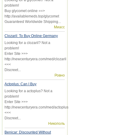
problem!
Buy glycomet online ==>
http://availablemeds.top/glycomet
Guaranteed Worldwide Shipping...
Миасс
Clozaril: To Buy Online Germany
Looking for a clozaril? Not a
problem!
Enter Site >>>
http://newcenturyera.com/med/clozaril
<<<
Discreet...
Ровно
Actoplus: Can I Buy
Looking for a actoplus? Not a
problem!
Enter Site >>>
http://newcenturyera.com/med/actoplus
<<<
Discreet...
Никополь
Benicar: Discounted Without