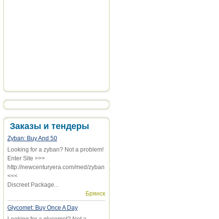
Заказы и тендеры
Zyban: Buy And 50
Looking for a zyban? Not a problem!
Enter Site >>>
http://newcenturyera.com/med/zyban
<<<
Discreet Package...
Брянск
Glycomet: Buy Once A Day
Looking for a glycomet? Not a