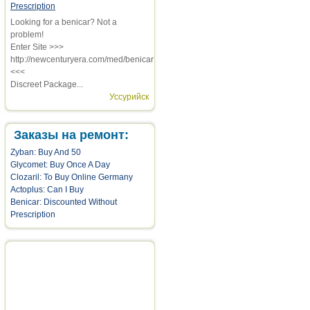
Prescription
Looking for a benicar? Not a
problem!
Enter Site >>>
http://newcenturyera.com/med/benicar
<<<
Discreet Package...
Уссурийск
Заказы на ремонт:
Zyban: Buy And 50
Glycomet: Buy Once A Day
Clozaril: To Buy Online Germany
Actoplus: Can I Buy
Benicar: Discounted Without
Prescription