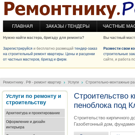
Перейти к основному содержанию
ГЛАВНАЯ
ЗАКАЗЫ / ТЕНДЕРЫ
ЧАСТНЫЕ МА
Нужно найти мастера, бригаду для ремонта?
Вы частный маст
Зарегистрируйся
и бесплатно размещай
тендер-заказ
Размести свои к
на строительный ремонт квартиры
.
Цены и расценки
строительные зак
от частных мастеров, бригад и фирм
.
сайте, и работа п
Ремонтнику . РФ - ремонт квартир
Услуги
Строительно-монтажные р
Строительство к
Услуги по ремонту и
строительству
пеноблока под 
Архитектура и проектирование
Строительство кирпичного до
Оформление и дизайн
Газобетонный дом, фундамен
интерьера