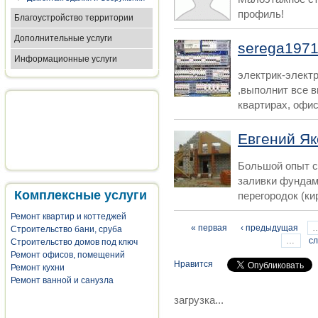
профиль!
Благоустройство территории
Дополнительные услуги
serega197
Информационные услуги
электрик-электр
,выполнит все в
квартирах, офиса
Евгений Як
Большой опыт с
заливки фундам
Комплексные услуги
перегородок (кир
Ремонт квартир и коттеджей
Страницы
« первая
‹ предыдущая
Строительство бани, сруба
…
с
Строительство домов под ключ
Ремонт офисов, помещений
Нравится
Ремонт кухни
Ремонт ванной и санузла
загрузка...