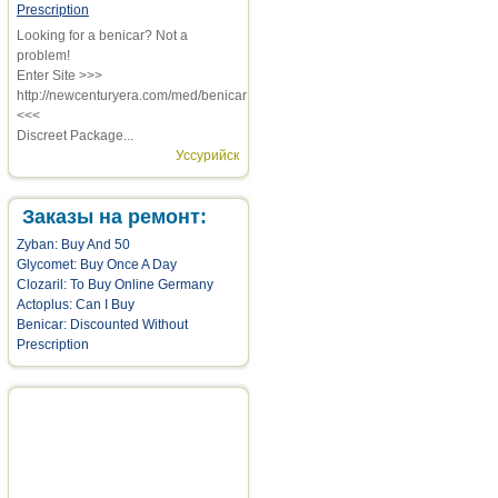
Prescription
Looking for a benicar? Not a
problem!
Enter Site >>>
http://newcenturyera.com/med/benicar
<<<
Discreet Package...
Уссурийск
Заказы на ремонт:
Zyban: Buy And 50
Glycomet: Buy Once A Day
Clozaril: To Buy Online Germany
Actoplus: Can I Buy
Benicar: Discounted Without
Prescription