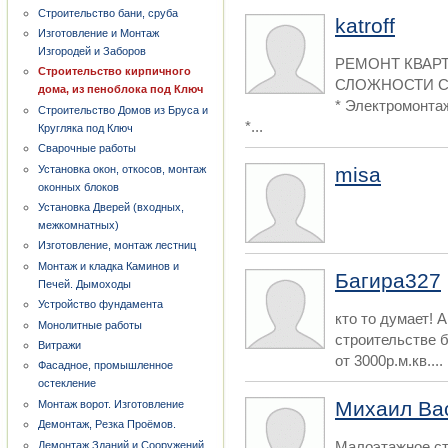
Строительство бани, сруба
katroff
Изготовление и Монтаж
Изгородей и Заборов
РЕМОНТ КВАР
Строительство кирпичного
СЛОЖНОСТИ С 
дома, из пеноблока под Ключ
* Электромонта
Строительство Домов из Бруса и
*...
Кругляка под Ключ
Сварочные работы
Установка окон, откосов, монтаж
misa
оконных блоков
Установка Дверей (входных,
межкомнатных)
Изготовление, монтаж лестниц
Монтаж и кладка Каминов и
Багира327
Печей. Дымоходы
Устройство фундамента
кто то думает! А
Монолитные работы
строительстве б
Витражи
от 3000р.м.кв....
Фасадное, промышленное
остекление
Михаил Ва
Монтаж ворот. Изготовление
Демонтаж, Резка Проёмов.
Малоэтажное ст
Демонтаж Зданий и Сооружений