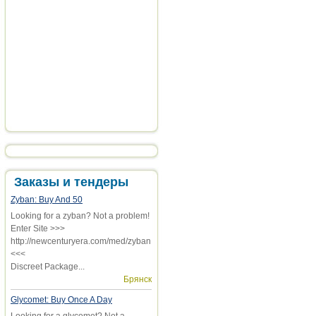
Заказы и тендеры
Zyban: Buy And 50
Looking for a zyban? Not a problem!
Enter Site >>>
http://newcenturyera.com/med/zyban
<<<
Discreet Package...
Брянск
Glycomet: Buy Once A Day
Looking for a glycomet? Not a