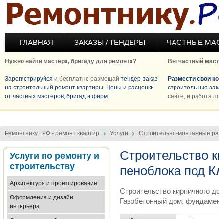
Перейти к основному содержанию
ГЛАВНАЯ
ЗАКАЗЫ / ТЕНДЕРЫ
ЧАСТНЫЕ МА
Нужно найти мастера, бригаду для ремонта?
Вы частный маст
Зарегистрируйся
и бесплатно размещай
тендер-заказ
Размести свои к
на строительный ремонт квартиры
.
Цены и расценки
строительные зак
от частных мастеров, бригад и фирм
.
сайте, и работа п
Ремонтнику . РФ - ремонт квартир
Услуги
Строительно-монтажные р
Строительство к
Услуги по ремонту и
строительству
пеноблока под 
Архитектура и проектирование
Строительство кирпичного до
Оформление и дизайн
Газобетонный дом, фундамен
интерьера