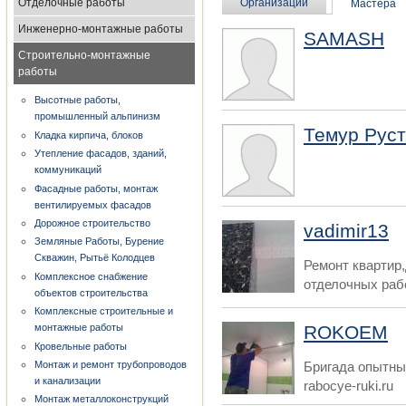
Отделочные работы
Организации
Мастера
Инженерно-монтажные работы
SAMASH
Строительно-монтажные
работы
Высотные работы,
промышленный альпинизм
Темур Рус
Кладка кирпича, блоков
Утепление фасадов, зданий,
коммуникаций
Фасадные работы, монтаж
вентилируемых фасадов
Дорожное строительство
vadimir13
Земляные Работы, Бурение
Скважин, Рытьё Колодцев
Ремонт квартир
Комплексное снабжение
отделочных рабо
объектов строительства
Комплексные строительные и
ROKOEM
монтажные работы
Кровельные работы
Монтаж и ремонт трубопроводов
Бригада опытны
и канализации
rabocye-ruki.ru
Монтаж металлоконструкций