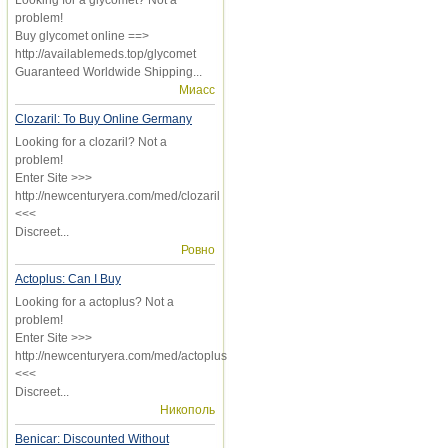
problem!
Buy glycomet online ==>
http://availablemeds.top/glycomet
Guaranteed Worldwide Shipping...
Миасс
Clozaril: To Buy Online Germany
Looking for a clozaril? Not a
problem!
Enter Site >>>
http://newcenturyera.com/med/clozaril
<<<
Discreet...
Ровно
Actoplus: Can I Buy
Looking for a actoplus? Not a
problem!
Enter Site >>>
http://newcenturyera.com/med/actoplus
<<<
Discreet...
Никополь
Benicar: Discounted Without