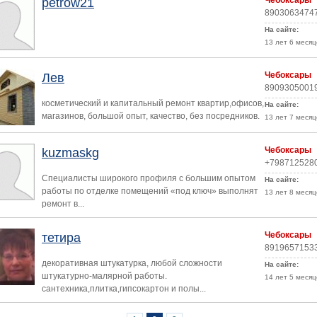
Чебоксары
petrow21
8903063474
На сайте:
13 лет 6 месяц
Чебоксары
Лев
8909305001
косметический и капитальный ремонт квартир,офисов,
На сайте:
магазинов, большой опыт, качество, без посредников.
13 лет 7 месяц
Чебоксары
kuzmaskg
+798712528
Специалисты широкого профиля с большим опытом
На сайте:
работы по отделке помещений «под ключ» выполнят
13 лет 8 месяц
ремонт в...
Чебоксары
тетира
8919657153
декоративная штукатурка, любой сложности
На сайте:
штукатурно-малярной работы.
14 лет 5 месяц
сантехника,плитка,гипсокартон и полы...