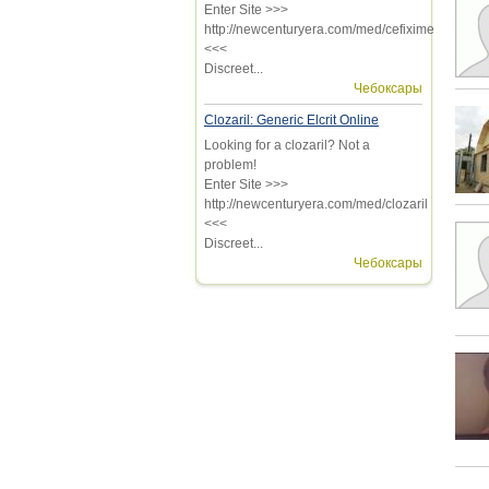
Enter Site >>>
http://newcenturyera.com/med/cefixime
<<<
Discreet...
Чебоксары
Clozaril: Generic Elcrit Online
Looking for a clozaril? Not a
problem!
Enter Site >>>
http://newcenturyera.com/med/clozaril
<<<
Discreet...
Чебоксары