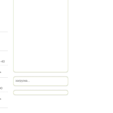
8-40
а
загрузка...
90
а