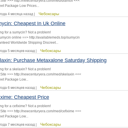
 Site >>> http://newcenturyera.com/med/diamox <<<
eet Package Low Prices...
Чебоксары
 года 4 месяца назад |
ycin: Cheapest In Uk Online
ng for a sumycin? Not a problem!
umycin online ==> http://availablemeds.top/sumycin
nteed Worldwide Shipping Discreet...
Чебоксары
 года 5 месяцев назад |
laxin: Purchase Metaxalone Saturday Shipping
ng for a skelaxin? Not a problem!
 Site >>> http://newcenturyera.com/med/skelaxin <<<
eet Package Low...
Чебоксары
 года 6 месяцев назад |
ixime: Cheapest Price
ng for a cefixime? Not a problem!
 Site >>> http://newcenturyera.com/med/cefixime <<<
eet Package Low...
Чебоксары
 года 7 месяцев назад |