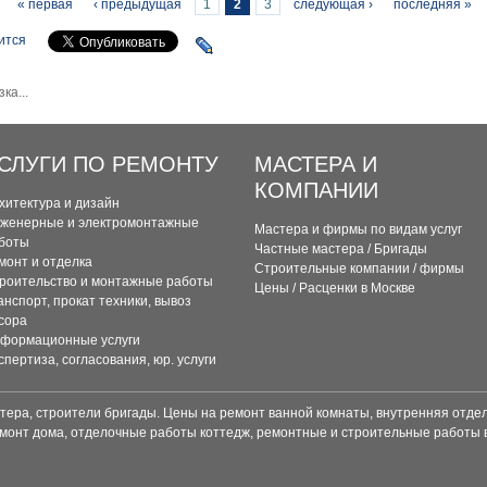
раницы
« первая
‹ предыдущая
1
2
3
следующая ›
последняя »
ится
зка...
СЛУГИ ПО РЕМОНТУ
МАСТЕРА И
КОМПАНИИ
хитектура и дизайн
женерные и электромонтажные
Мастера и фирмы по видам услуг
боты
Частные мастера / Бригады
монт и отделка
Строительные компании / фирмы
роительство и монтажные работы
Цены / Расценки в Москве
анспорт, прокат техники, вывоз
сора
формационные услуги
спертиза, согласования, юр. услуги
тера, строители бригады. Цены на ремонт ванной комнаты, внутренняя отделк
монт дома, отделочные работы коттедж, ремонтные и строительные работы 