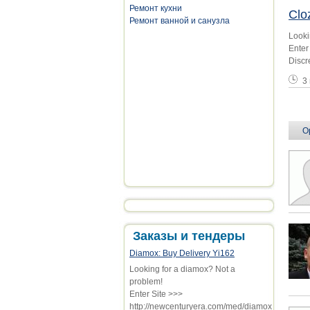
Ремонт кухни
Cloz
Ремонт ванной и санузла
Looki
Enter
Discr
3
Ст
О
Заказы и тендеры
Diamox: Buy Delivery Yi162
Looking for a diamox? Not a
problem!
Enter Site >>>
http://newcenturyera.com/med/diamox