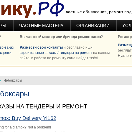
частные объявления, ремонт под 
ЕРЫ
ЧАСТНЫЕ МАСТЕРА
ОРГАНИЗАЦИИ
УСЛ
?
Вы частный мастер или бригада ремонтников?
Регистр
Размеще
ер-заказ
Размести свои контакты
и бесплатно ищи
бесплат
сценки
строительные заказы / тендеры на ремонт
на нашем
Нужно т
сайте, и работа по ремонту сама найдет тебя!
Чебоксары
боксары
КАЗЫ НА ТЕНДЕРЫ И РЕМОНТ
mox: Buy Delivery Yi162
ng for a diamox? Not a problem!