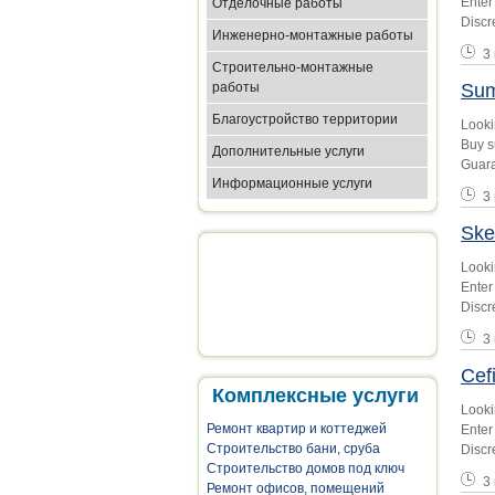
Enter
Отделочные работы
Discr
Инженерно-монтажные работы
3
Строительно-монтажные
работы
Sum
Благоустройство территории
Looki
Buy s
Дополнительные услуги
Guara
Информационные услуги
3
Ske
Looki
Enter
Discr
3
Cef
Комплексные услуги
Looki
Ремонт квартир и коттеджей
Enter
Строительство бани, сруба
Discr
Строительство домов под ключ
3
Ремонт офисов, помещений