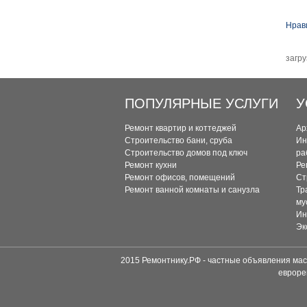
Ст
Нрав
загру
ПОПУЛЯРНЫЕ УСЛУГИ
У
Ремонт квартир и коттеджей
Ар
Строительство бани, сруба
Ин
Строительство домов под ключ
ра
Ремонт кухни
Ре
Ремонт офисов, помещений
Ст
Ремонт ванной комнаты и санузла
Тр
му
Ин
Эк
2015 Ремонтнику.РФ - частные объявления мас
евроре