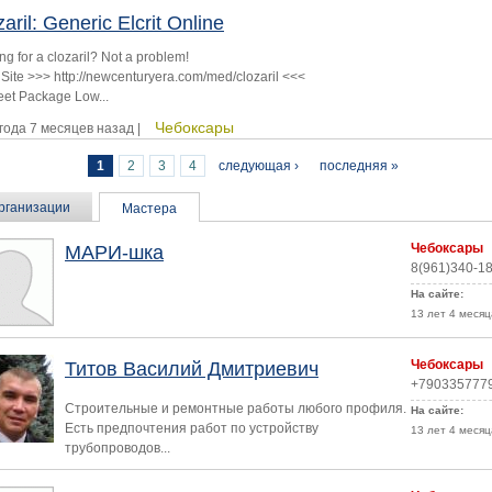
aril: Generic Elcrit Online
ng for a clozaril? Not a problem!
 Site >>> http://newcenturyera.com/med/clozaril <<<
eet Package Low...
Чебоксары
 года 7 месяцев назад |
1
2
3
4
следующая ›
последняя »
раницы
рганизации
Мастера
Чебоксары
МАРИ-шка
8(961)340-1
На сайте:
13 лет 4 месяц
Чебоксары
Титов Василий Дмитриевич
+790335777
Строительные и ремонтные работы любого профиля.
На сайте:
Есть предпочтения работ по устройству
13 лет 4 месяц
трубопроводов...