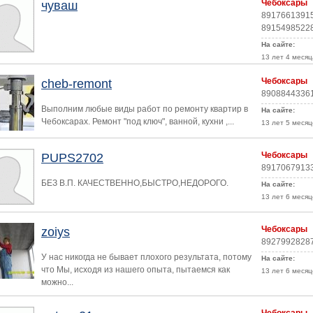
Чебоксары
чуваш
8917661391
8915498522
На сайте:
13 лет 4 месяц
Чебоксары
cheb-remont
8908844336
Выполним любые виды работ по ремонту квартир в
На сайте:
Чебоксарах. Ремонт "под ключ", ванной, кухни ,...
13 лет 5 месяц
Чебоксары
PUPS2702
8917067913
БЕЗ В.П. КАЧЕСТВЕННО,БЫСТРО,НЕДОРОГО.
На сайте:
13 лет 6 месяц
Чебоксары
zoiys
8927992828
У нас никогда не бывает плохого результата, потому
На сайте:
что Мы, исходя из нашего опыта, пытаемся как
13 лет 6 месяц
можно...