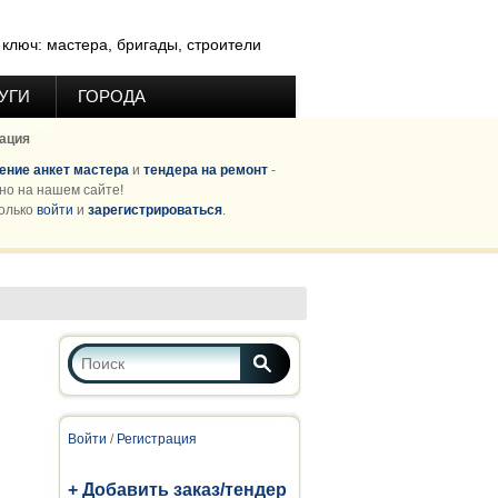
ключ: мастера, бригады, строители
УГИ
ГОРОДА
ация
ние анкет мастера
и
тендера на ремонт
-
но на нашем сайте!
олько
войти
и
зарегистрироваться
.
Форма поиска
Поиск
Войти
/
Регистрация
+ Добавить заказ/тендер