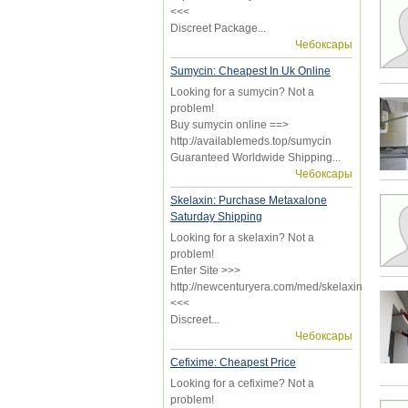
<<<
Discreet Package...
Чебоксары
Sumycin: Cheapest In Uk Online
Looking for a sumycin? Not a
problem!
Buy sumycin online ==>
http://availablemeds.top/sumycin
Guaranteed Worldwide Shipping...
Чебоксары
Skelaxin: Purchase Metaxalone
Saturday Shipping
Looking for a skelaxin? Not a
problem!
Enter Site >>>
http://newcenturyera.com/med/skelaxin
<<<
Discreet...
Чебоксары
Cefixime: Cheapest Price
Looking for a cefixime? Not a
problem!