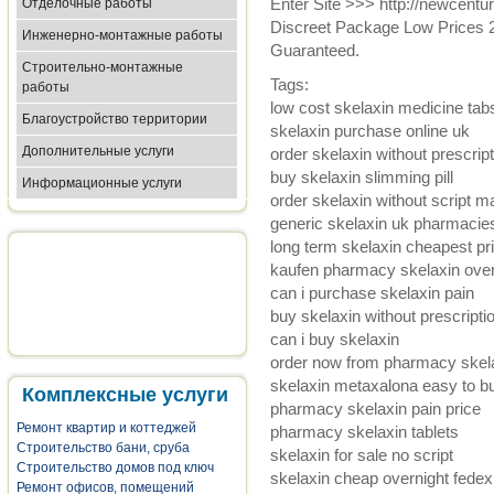
Enter Site >>> http://newcent
Отделочные работы
Discreet Package Low Prices 
Инженерно-монтажные работы
Guaranteed.
Строительно-монтажные
Tags:
работы
low cost skelaxin medicine tab
Благоустройство территории
skelaxin purchase online uk
Дополнительные услуги
order skelaxin without prescrip
buy skelaxin slimming pill
Информационные услуги
order skelaxin without script 
generic skelaxin uk pharmacie
long term skelaxin cheapest pr
kaufen pharmacy skelaxin ove
can i purchase skelaxin pain
buy skelaxin without prescripti
can i buy skelaxin
order now from pharmacy skel
skelaxin metaxalona easy to b
Комплексные услуги
pharmacy skelaxin pain price
Ремонт квартир и коттеджей
pharmacy skelaxin tablets
Строительство бани, сруба
skelaxin for sale no script
Строительство домов под ключ
skelaxin cheap overnight fedex
Ремонт офисов, помещений