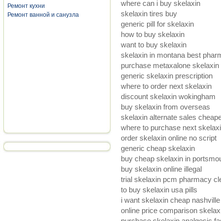
where can i buy skelaxin
Ремонт кухни
skelaxin tires buy
Ремонт ванной и санузла
generic pill for skelaxin
how to buy skelaxin
want to buy skelaxin
skelaxin in montana best pha
purchase metaxalone skelaxin 
generic skelaxin prescription
where to order next skelaxin
discount skelaxin wokingham
buy skelaxin from overseas
skelaxin alternate sales cheap
where to purchase next skelax
order skelaxin online no script
generic cheap skelaxin
buy cheap skelaxin in portsmo
buy skelaxin online illegal
trial skelaxin pcm pharmacy cl
to buy skelaxin usa pills
i want skelaxin cheap nashville
online price comparison skelax
purchase skelaxin analgesic fa