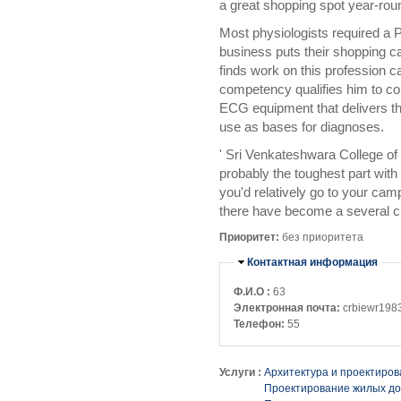
a great shopping spot year-rou
Most physiologists required a 
business puts their shopping ca
finds work on this profession ca
competency qualifies him to co
ECG equipment that delivers th
use as bases for diagnoses.
' Sri Venkateshwara College of
probably the toughest part with
you'd relatively go to your cam
there have become a several c
Приоритет:
без приоритета
Убрать
Контактная информация
Ф.И.О :
63
Электронная почта:
crbiewr198
Телефон:
55
Услуги :
Архитектура и проектиро
Проектирование жилых д