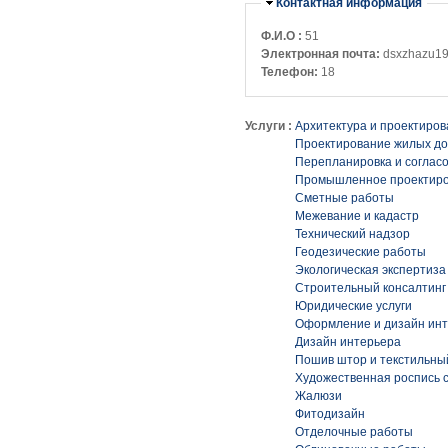
Убрать
Контактная информация
Ф.И.О :
51
Электронная почта:
dsxzhazu1
Телефон:
18
Услуги :
Архитектура и проектиро
Проектирование жилых д
Перепланировка и соглас
Промышленное проектир
Сметные работы
Межевание и кадастр
Технический надзор
Геодезические работы
Экологическая экспертиза
Строительный консалтинг
Юридические услуги
Оформление и дизайн ин
Дизайн интерьера
Пошив штор и текстильны
Художественная роспись 
Жалюзи
Фитодизайн
Отделочные работы