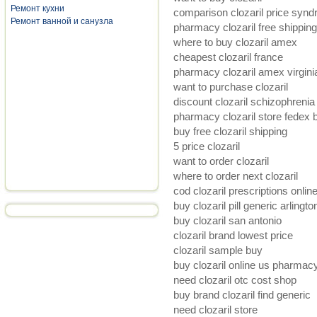
Ремонт кухни
comparison clozaril price synd
Ремонт ванной и санузла
pharmacy clozaril free shipping
where to buy clozaril amex
cheapest clozaril france
pharmacy clozaril amex virgin
want to purchase clozaril
discount clozaril schizophreni
pharmacy clozaril store fedex b
buy free clozaril shipping
5 price clozaril
want to order clozaril
where to order next clozaril
cod clozaril prescriptions onlin
buy clozaril pill generic arlingto
buy clozaril san antonio
clozaril brand lowest price
clozaril sample buy
buy clozaril online us pharmac
need clozaril otc cost shop
buy brand clozaril find generic
need clozaril store