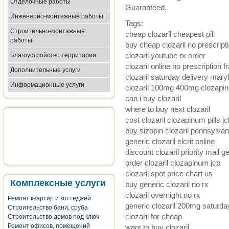
Отделочные работы
Guaranteed.
Инженерно-монтажные работы
Tags:
Строительно-монтажные
cheap clozaril cheapest pill
работы
buy cheap clozaril no prescript
clozaril youtube rx order
Благоустройство территории
clozaril online no prescription f
Дополнительные услуги
clozaril saturday delivery mary
Информационные услуги
clozaril 100mg 400mg clozapin
can i buy clozaril
where to buy next clozaril
cost clozaril clozapinum pills jc
buy sizopin clozaril pennsylvan
generic clozaril elcrit online
discount clozaril priority mail g
order clozaril clozapinum jcb
clozaril spot price chart us
Комплексные услуги
buy generic clozaril no rx
clozaril overnight no rx
Ремонт квартир и коттеджей
generic clozaril 200mg saturda
Строительство бани, сруба
clozaril for cheap
Строительство домов под ключ
Ремонт офисов, помещений
want to buy clozaril