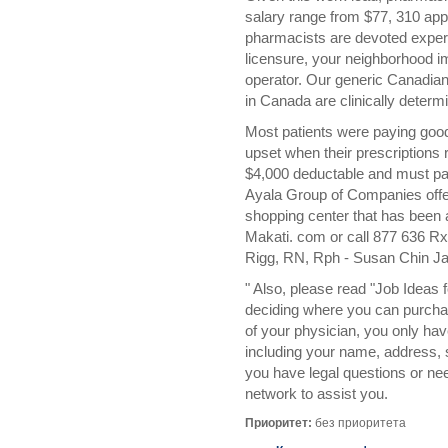
salary range from $77, 310 app
pharmacists are devoted exper
licensure, your neighborhood i
operator. Our generic Canadi
in Canada are clinically deter
Most patients were paying good
upset when their prescriptions 
$4,000 deductable and must pay 
Ayala Group of Companies offe
shopping center that has been a
Makati. com or call 877 636 R
Rigg, RN, Rph - Susan Chin Ja
" Also, please read "Job Ideas 
deciding where you can purcha
of your physician, you only have
including your name, address, so
you have legal questions or nee
network to assist you.
Приоритет:
без приоритета