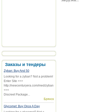
Заказы и тендеры
Zyban: Buy And 50
Looking for a zyban? Not a problem!
Enter Site >>>
http://newcenturyera.com/med/zyban
<<<
Discreet Package...
Брянск
Glycomet: Buy Once A Day
Looking for a glycomet? Not a