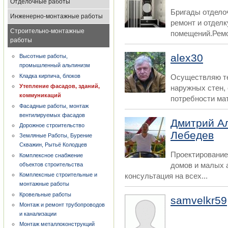
Отделочные работы
Бригады отдело
Инженерно-монтажные работы
ремонт и отдел
Строительно-монтажные
помещений.Ремон
работы
alex30
Высотные работы,
промышленный альпинизм
Кладка кирпича, блоков
Осуществляю те
Утепление фасадов, зданий,
наружных стен,
коммуникаций
потребности мат
Фасадные работы, монтаж
вентилируемых фасадов
Дмитрий А
Дорожное строительство
Лебедев
Земляные Работы, Бурение
Скважин, Рытьё Колодцев
Проектирование 
Комплексное снабжение
домов и малых 
объектов строительства
консультация на всех...
Комплексные строительные и
монтажные работы
Кровельные работы
samvelkr59
Монтаж и ремонт трубопроводов
и канализации
Монтаж металлоконструкций