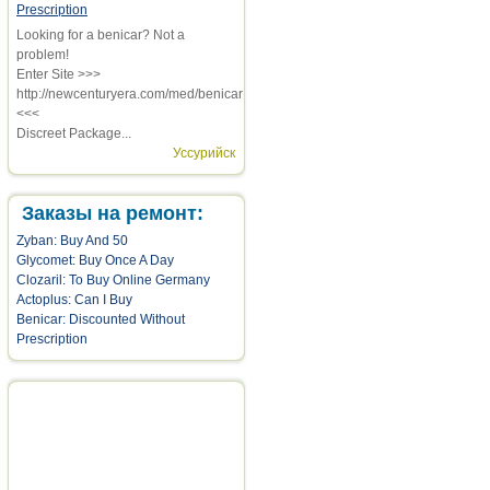
Prescription
Looking for a benicar? Not a
problem!
Enter Site >>>
http://newcenturyera.com/med/benicar
<<<
Discreet Package...
Уссурийск
Заказы на ремонт:
Zyban: Buy And 50
Glycomet: Buy Once A Day
Clozaril: To Buy Online Germany
Actoplus: Can I Buy
Benicar: Discounted Without
Prescription