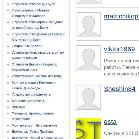
Строительство бани, сруба
Изготовление и Монтаж
matrichikop
Изгородей и Заборов
Строительство кирпичного дома,
из пеноблока под Ключ
Строительство Домов из Бруса и
Кругляка под Ключ
Сварочные работы
viktor1969
Установка окон, откосов, монтаж
оконных блоков
Ремонт и монта
Установка Дверей (входных,
работы. Пайка 
межкомнатных)
полипропилена.
Изготовление, монтаж лестниц
Монтаж и кладка Каминов и
Sheshin84
Печей. Дымоходы
Устройство фундамента
Монолитные работы
Витражи
Фасадное, промышленное
остекление
esta
Монтаж ворот. Изготовление
Демонтаж, Резка Проёмов.
Опытные БЕЛОР
Демонтаж Зданий и Сооружений