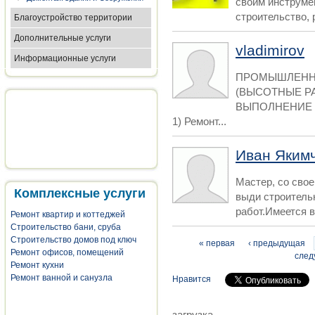
своим инструме
строительство, р
Благоустройство территории
Дополнительные услуги
vladimirov
Информационные услуги
ПРОМЫШЛЕНН
(ВЫСОТНЫЕ Р
ВЫПОЛНЕНИЕ 
1) Ремонт...
Иван Яким
Мастер, со свое
Комплексные услуги
выди строитель
работ.Имеется в
Ремонт квартир и коттеджей
Строительство бани, сруба
Строительство домов под ключ
Страницы
« первая
‹ предыдущая
Ремонт офисов, помещений
след
Ремонт кухни
Ремонт ванной и санузла
Нравится
загрузка...