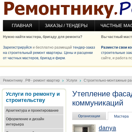
Перейти к основному содержанию
ГЛАВНАЯ
ЗАКАЗЫ / ТЕНДЕРЫ
ЧАСТНЫЕ МА
Нужно найти мастера, бригаду для ремонта?
Вы частный маст
Зарегистрируйся
и бесплатно размещай
тендер-заказ
Размести свои к
на строительный ремонт квартиры
.
Цены и расценки
строительные зак
от частных мастеров, бригад и фирм
.
сайте, и работа п
Ремонтнику . РФ - ремонт квартир
Услуги
Строительно-монтажные р
Утепление фасад
Услуги по ремонту и
строительству
коммуникаций
Архитектура и проектирование
Организации
Мастера
Оформление и дизайн
интерьера
danya