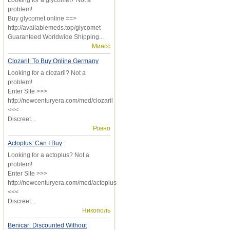
problem!
Buy glycomet online ==>
http://availablemeds.top/glycomet
Guaranteed Worldwide Shipping...
Миасс
Clozaril: To Buy Online Germany
Looking for a clozaril? Not a
problem!
Enter Site >>>
http://newcenturyera.com/med/clozaril
<<<
Discreet...
Ровно
Actoplus: Can I Buy
Looking for a actoplus? Not a
problem!
Enter Site >>>
http://newcenturyera.com/med/actoplus
<<<
Discreet...
Никополь
Benicar: Discounted Without