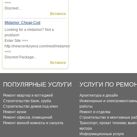
<<<
Discreet...
Воткинск
Midamor: Cheap Cod
Looking for a midamor? Not a
problem!
Enter Site >>>
http://newcenturyera.com/med/midamor
<<<
Discreet Package...
Воткинск
ПОПУЛЯРНЫЕ УСЛУГИ
УСЛУГИ ПО РЕМО
Ремонт квартир и коттеджей
Архитектура и дизайн
Строительство бани, сруба
Инженерные и электромонтажн
Строительство домов под ключ
работы
Ремонт кухни
Ремонт и отделка
Ремонт офисов, помещений
Строительство и монтажные ра
Ремонт ванной комнаты и санузла
Транспорт, прокат техники, выво
мусора
Информационные услуги