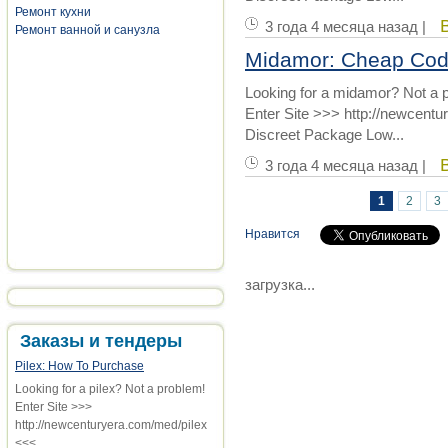
Ремонт кухни
3 года 4 месяца назад |
Ремонт ванной и санузла
Midamor: Cheap Co
Looking for a midamor? Not a 
Enter Site >>> http://newcen
Discreet Package Low...
3 года 4 месяца назад |
1
2
3
Страницы
Нравится
загрузка...
Заказы и тендеры
Pilex: How To Purchase
Looking for a pilex? Not a problem!
Enter Site >>>
http://newcenturyera.com/med/pilex
<<<