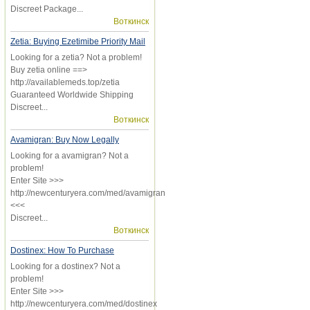
Discreet Package...
Воткинск
Zetia: Buying Ezetimibe Priority Mail
Looking for a zetia? Not a problem!
Buy zetia online ==>
http://availablemeds.top/zetia
Guaranteed Worldwide Shipping
Discreet...
Воткинск
Avamigran: Buy Now Legally
Looking for a avamigran? Not a
problem!
Enter Site >>>
http://newcenturyera.com/med/avamigran
<<<
Discreet...
Воткинск
Dostinex: How To Purchase
Looking for a dostinex? Not a
problem!
Enter Site >>>
http://newcenturyera.com/med/dostinex