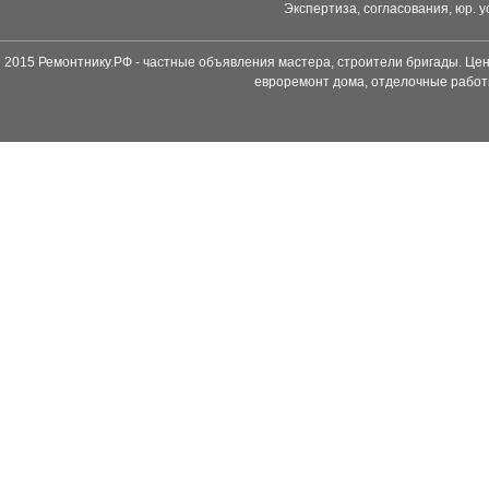
Экспертиза, согласования, юр. у
2015 Ремонтнику.РФ - частные объявления мастера, строители бригады. Цен
евроремонт дома, отделочные работ