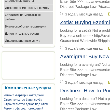
Отделочные работы
Enter Site >>> http://newcent
Discreet Package Low Prices..
Инженерно-монтажные работы
3 года 3 месяца назад |
Строительно-монтажные
работы
Zetia: Buying Ezetimi
Благоустройство территории
Looking for a zetia? Not a prob
Дополнительные услуги
Buy zetia online ==> http://ava
Guaranteed Worldwide Shippin
Информационные услуги
3 года 3 месяца назад |
Avamigran: Buy Now 
Looking for a avamigran? Not 
Enter Site >>> http://newcen
Discreet Package Low...
3 года 4 месяца назад |
Комплексные услуги
Dostinex: How To Pu
Ремонт квартир и коттеджей
Looking for a dostinex? Not a 
Строительство бани, сруба
Enter Site >>> http://newcent
Строительство домов под ключ
Ремонт офисов, помещений
Discreet Package Low...