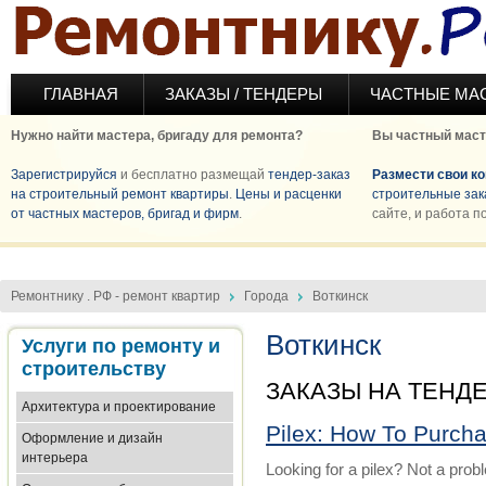
Перейти к основному содержанию
ГЛАВНАЯ
ЗАКАЗЫ / ТЕНДЕРЫ
ЧАСТНЫЕ МА
Нужно найти мастера, бригаду для ремонта?
Вы частный маст
Зарегистрируйся
и бесплатно размещай
тендер-заказ
Размести свои к
на строительный ремонт квартиры
.
Цены и расценки
строительные зак
от частных мастеров, бригад и фирм
.
сайте, и работа п
Ремонтнику . РФ - ремонт квартир
Города
Воткинск
Воткинск
Услуги по ремонту и
строительству
ЗАКАЗЫ НА ТЕНД
Архитектура и проектирование
Pilex: How To Purch
Оформление и дизайн
интерьера
Looking for a pilex? Not a prob