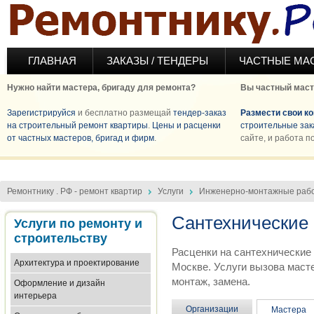
Перейти к основному содержанию
ГЛАВНАЯ
ЗАКАЗЫ / ТЕНДЕРЫ
ЧАСТНЫЕ МА
Нужно найти мастера, бригаду для ремонта?
Вы частный маст
Зарегистрируйся
и бесплатно размещай
тендер-заказ
Размести свои к
на строительный ремонт квартиры
.
Цены и расценки
строительные зак
от частных мастеров, бригад и фирм
.
сайте, и работа п
Ремонтнику . РФ - ремонт квартир
Услуги
Инженерно-монтажные раб
Сантехнические
Услуги по ремонту и
строительству
Расценки на сантехнические 
Архитектура и проектирование
Москве. Услуги вызова масте
монтаж, замена.
Оформление и дизайн
интерьера
Организации
Мастера