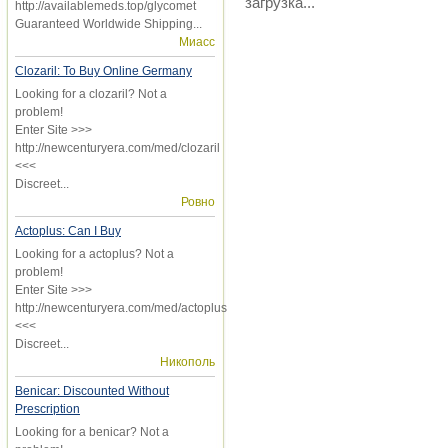
загрузка...
http://availablemeds.top/glycomet
Guaranteed Worldwide Shipping...
Миасс
Clozaril: To Buy Online Germany
Looking for a clozaril? Not a
problem!
Enter Site >>>
http://newcenturyera.com/med/clozaril
<<<
Discreet...
Ровно
Actoplus: Can I Buy
Looking for a actoplus? Not a
problem!
Enter Site >>>
http://newcenturyera.com/med/actoplus
<<<
Discreet...
Никополь
Benicar: Discounted Without
Prescription
Looking for a benicar? Not a