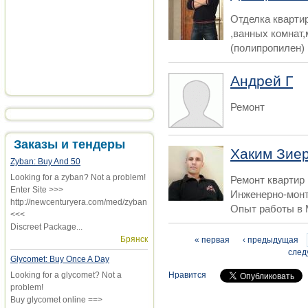
Отделка кварти
,ванных комнат
(полипропилен) 
Андрей Г
Ремонт
Заказы и тендеры
Хаким Зие
Zyban: Buy And 50
Looking for a zyban? Not a problem!
Ремонт квартир 
Enter Site >>>
Инженерно-монт
http://newcenturyera.com/med/zyban
Опыт работы в М
<<<
Discreet Package...
Страницы
Брянск
« первая
‹ предыдущая
след
Glycomet: Buy Once A Day
Нравится
Looking for a glycomet? Not a
problem!
Buy glycomet online ==>