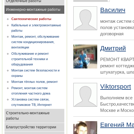
Отделочные работы
Василич
Инженерно-монтажные работы
Сантехнические работы
монтаж систем 
Кабельные и электромонтажные
полов установк
работы
договорная
Монтаж, ремонт, обслуживание
систем кондиционирования,
Дмитрий
вентиляции
Обслуживание и ремонт
РЕМОНТ КВАР
строительной техники и
оборудования
ремонт коттедже
Монтаж систем безопасности и
штукатурка, шпа
охраны
Монтаж тёплых полов, ремонт
Viktorsport
Ремонт, монтаж систем
отопления частного дома
Выполняем все 
Установка систем связи,
Быстро,качеств
спутниковое ТВ, Интернет
Москве и Москов
Строительно-монтажные
работы
Евгений М
Благоустройство территории