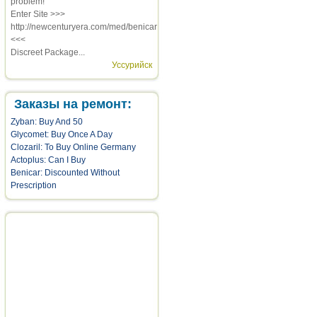
problem!
Enter Site >>>
http://newcenturyera.com/med/benicar
<<<
Discreet Package...
Уссурийск
Заказы на ремонт:
Zyban: Buy And 50
Glycomet: Buy Once A Day
Clozaril: To Buy Online Germany
Actoplus: Can I Buy
Benicar: Discounted Without
Prescription