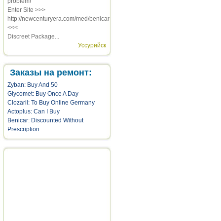
problem!
Enter Site >>>
http://newcenturyera.com/med/benicar
<<<
Discreet Package...
Уссурийск
Заказы на ремонт:
Zyban: Buy And 50
Glycomet: Buy Once A Day
Clozaril: To Buy Online Germany
Actoplus: Can I Buy
Benicar: Discounted Without
Prescription