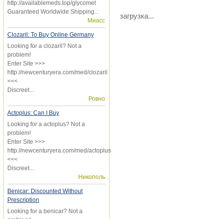
http://availablemeds.top/glycomet
Guaranteed Worldwide Shipping...
загрузка...
Миасс
Clozaril: To Buy Online Germany
Looking for a clozaril? Not a
problem!
Enter Site >>>
http://newcenturyera.com/med/clozaril
<<<
Discreet...
Ровно
Actoplus: Can I Buy
Looking for a actoplus? Not a
problem!
Enter Site >>>
http://newcenturyera.com/med/actoplus
<<<
Discreet...
Никополь
Benicar: Discounted Without
Prescription
Looking for a benicar? Not a