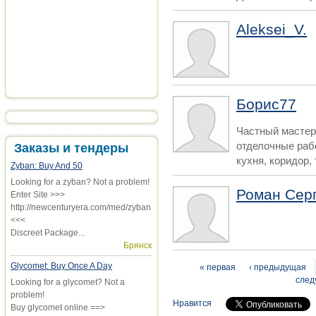
Aleksei_V.
Борис77
Частный мастер
отделочные рабо
Заказы и тендеры
кухня, коридор, 
Zyban: Buy And 50
Looking for a zyban? Not a problem!
Роман Сер
Enter Site >>>
http://newcenturyera.com/med/zyban
<<<
Discreet Package...
Брянск
Glycomet: Buy Once A Day
Страницы
« первая
‹ предыдущая
след
Looking for a glycomet? Not a
problem!
Нравится
Buy glycomet online ==>