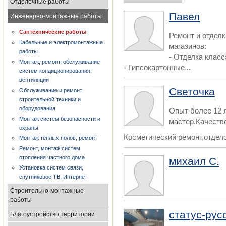
Отделочные работы
Павел
Инженерно-монтажные работы
Сантехнические работы
Ремонт и отделк
Кабельные и электромонтажные
магазинов:
работы
- Отделка класс
Монтаж, ремонт, обслуживание
- Гипсокартонные...
систем кондиционирования,
вентиляции
Светочка
Обслуживание и ремонт
строительной техники и
оборудования
Опыт более 12 
Монтаж систем безопасности и
мастер.Качеств
охраны
Косметический ремонт,отдело
Монтаж тёплых полов, ремонт
Ремонт, монтаж систем
отопления частного дома
михаил С.
Установка систем связи,
спутниковое ТВ, Интернет
Строительно-монтажные
работы
статус-рус
Благоустройство территории