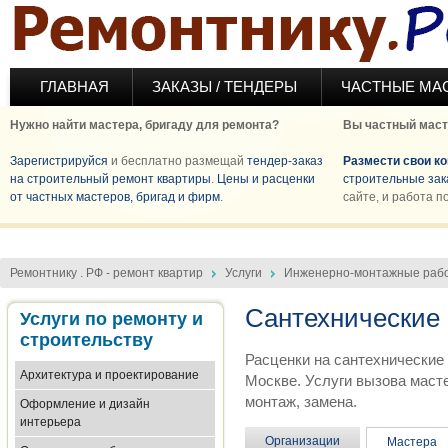
Перейти к основному содержанию
ГЛАВНАЯ
ЗАКАЗЫ / ТЕНДЕРЫ
ЧАСТНЫЕ МА
Нужно найти мастера, бригаду для ремонта?
Вы частный маст
Зарегистрируйся
и бесплатно размещай
тендер-заказ
Размести свои к
на строительный ремонт квартиры
.
Цены и расценки
строительные зак
от частных мастеров, бригад и фирм
.
сайте, и работа п
Ремонтнику . РФ - ремонт квартир
Услуги
Инженерно-монтажные раб
Сантехнические
Услуги по ремонту и
строительству
Расценки на сантехнические 
Архитектура и проектирование
Москве. Услуги вызова масте
монтаж, замена.
Оформление и дизайн
интерьера
Организации
Мастера