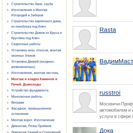
Строительство бани, сруба
Изготовление и Монтаж
Изгородей и Заборов
Строительство кирпичного дома,
из пеноблока под Ключ
Rasta
Строительство Домов из Бруса и
Кругляка под Ключ
Сварочные работы
Установка окон, откосов, монтаж
оконных блоков
ВадимМас
Установка Дверей (входных,
межкомнатных)
Изготовление, монтаж лестниц
Монтаж и кладка Каминов и
Печей. Дымоходы
Устройство фундамента
russtroi
Монолитные работы
Витражи
Москвичи-Проф
Фасадное, промышленное
автомобилем и 
остекление
услуги в сфере 
Монтаж ворот. Изготовление
Демонтаж, Резка Проёмов.
Дока
Демонтаж Зданий и Сооружений