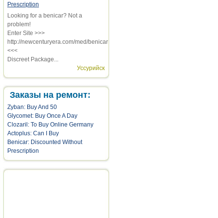
Prescription
Looking for a benicar? Not a
problem!
Enter Site >>>
http://newcenturyera.com/med/benicar
<<<
Discreet Package...
Уссурийск
Заказы на ремонт:
Zyban: Buy And 50
Glycomet: Buy Once A Day
Clozaril: To Buy Online Germany
Actoplus: Can I Buy
Benicar: Discounted Without
Prescription