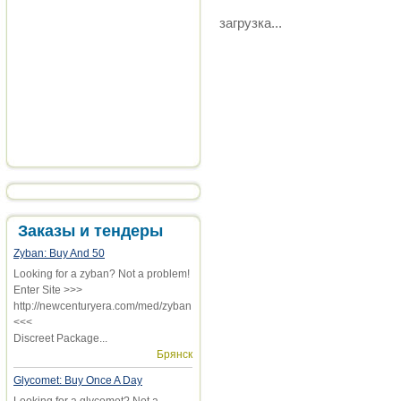
загрузка...
Заказы и тендеры
Zyban: Buy And 50
Looking for a zyban? Not a problem!
Enter Site >>>
http://newcenturyera.com/med/zyban
<<<
Discreet Package...
Брянск
Glycomet: Buy Once A Day
Looking for a glycomet? Not a