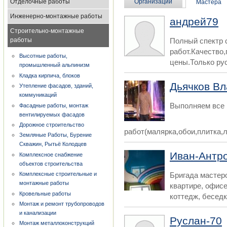
Отделочные работы
Организации
Мастера
Инженерно-монтажные работы
андрей79
Строительно-монтажные
работы
Полный спектр 
работ.Качество
Высотные работы,
цены.Только ру
промышленный альпинизм
Кладка кирпича, блоков
Дьячков В
Утепление фасадов, зданий,
коммуникаций
Выполняем все
Фасадные работы, монтаж
вентилируемых фасадов
Дорожное строительство
работ(малярка,обои,плитка,л
Земляные Работы, Бурение
Скважин, Рытьё Колодцев
Иван-Антр
Комплексное снабжение
объектов строительства
Бригада мастер
Комплексные строительные и
монтажные работы
квартире, офис
Кровельные работы
коттедж, беседку
Монтаж и ремонт трубопроводов
и канализации
Руслан-70
Монтаж металлоконструкций