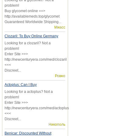
problem!
Buy glycomet online ==>
http://availablemeds.top/glycomet
Guaranteed Worldwide Shipping...
Миасс
Clozaril: To Buy Online Germany
Looking for a clozaril? Not a
problem!
Enter Site >>>
http://newcenturyera.com/med/clozaril
<<<
Discreet...
Ровно
Actoplus: Can I Buy
Looking for a actoplus? Not a
problem!
Enter Site >>>
http://newcenturyera.com/med/actoplus
<<<
Discreet...
Никополь
Benicar: Discounted Without