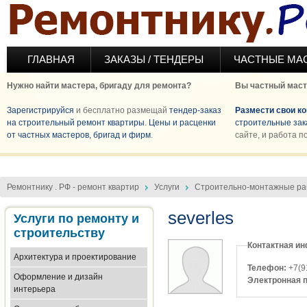
Перейти к основному содержанию
ГЛАВНАЯ
ЗАКАЗЫ / ТЕНДЕРЫ
ЧАСТНЫЕ МА
Нужно найти мастера, бригаду для ремонта?
Вы частный маст
Зарегистрируйся
и бесплатно размещай
тендер-заказ
Размести свои к
на строительный ремонт квартиры
.
Цены и расценки
строительные зак
от частных мастеров, бригад и фирм
.
сайте, и работа п
Ремонтнику . РФ - ремонт квартир
Услуги
Строительно-монтажные р
severles
Услуги по ремонту и
строительству
Контактная и
Архитектура и проектирование
Телефон:
+7(9
Оформление и дизайн
Электронная 
интерьера