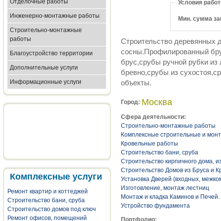
Отделочные работы
Условия рабо
Инженерно-монтажные работы
Мин. сумма за
Строительно-монтажные
работы
Строительство деревянных д
сосны.Профилированный бру
Благоустройство территории
брус,срубы ручной рубки из
Дополнительные услуги
бревно,срубы из сухостоя,с
Информационные услуги
объекты.
Москва
Город:
Сфера деятельности:
Строительно-монтажные работы
Комплексные строительные и мон
Кровельные работы
Строительство бани, сруба
Строительство кирпичного дома, и
Строительство Домов из Бруса и К
Комплексные услуги
Установка Дверей (входных, межко
Изготовление, монтаж лестниц
Ремонт квартир и коттеджей
Монтаж и кладка Каминов и Печей
Строительство бани, сруба
Устройство фундамента
Строительство домов под ключ
Ремонт офисов, помещений
Портфолио: