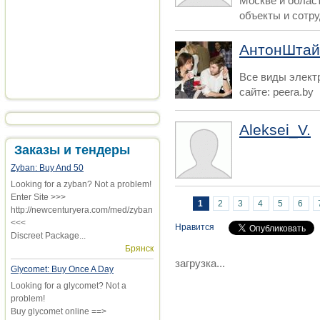
Москве и облас
объекты и сотру
АнтонШтай
Все виды элект
сайте: peera.by
Aleksei_V.
Заказы и тендеры
Zyban: Buy And 50
Looking for a zyban? Not a problem!
Enter Site >>>
Страницы
1
2
3
4
5
6
http://newcenturyera.com/med/zyban
<<<
Нравится
Discreet Package...
Брянск
загрузка...
Glycomet: Buy Once A Day
Looking for a glycomet? Not a
problem!
Buy glycomet online ==>