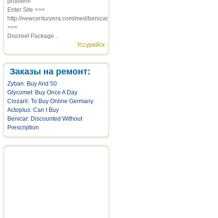
problem!
Enter Site >>>
http://newcenturyera.com/med/benicar
<<<
Discreet Package...
Уссурийск
Заказы на ремонт:
Zyban: Buy And 50
Glycomet: Buy Once A Day
Clozaril: To Buy Online Germany
Actoplus: Can I Buy
Benicar: Discounted Without
Prescription