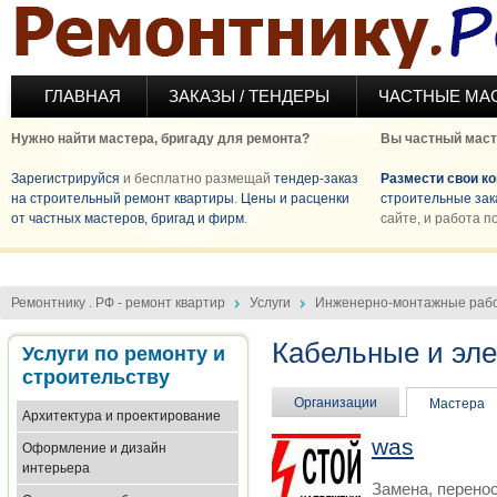
Перейти к основному содержанию
ГЛАВНАЯ
ЗАКАЗЫ / ТЕНДЕРЫ
ЧАСТНЫЕ МА
Нужно найти мастера, бригаду для ремонта?
Вы частный маст
Зарегистрируйся
и бесплатно размещай
тендер-заказ
Размести свои к
на строительный ремонт квартиры
.
Цены и расценки
строительные зак
от частных мастеров, бригад и фирм
.
сайте, и работа п
Ремонтнику . РФ - ремонт квартир
Услуги
Инженерно-монтажные раб
Кабельные и эл
Услуги по ремонту и
строительству
Организации
Мастера
Архитектура и проектирование
was
Оформление и дизайн
интерьера
Замена, перенос