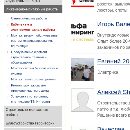
Отделочные работы
розеток, выключ
Инженерно-монтажные работы
люстры, споты, 
Сантехнические работы
Игорь Вал
Кабельные и
электромонтажные работы
Внутридомовые 
Монтаж, ремонт, обслуживание
Опыт более 20-
систем кондиционирования,
вентиляции
заказчиков по з
Обслуживание и ремонт
строительной техники и
Евгений 20
оборудования
Монтаж систем безопасности и
Электрика
охраны
Монтаж тёплых полов, ремонт
Ремонт, монтаж систем
Алексей Sh
отопления частного дома
Установка систем связи,
спутниковое ТВ, Интернет
Строительство д
патио и т.д. лю
Строительно-монтажные
Решение всего к
работы
Благоустройство территории
Вячеслав.