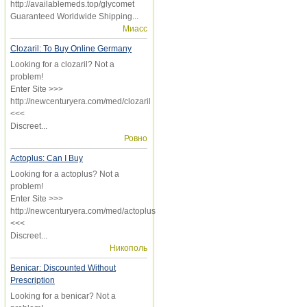
http://availablemeds.top/glycomet
Guaranteed Worldwide Shipping...
Миасс
Clozaril: To Buy Online Germany
Looking for a clozaril? Not a
problem!
Enter Site >>>
http://newcenturyera.com/med/clozaril
<<<
Discreet...
Ровно
Actoplus: Can I Buy
Looking for a actoplus? Not a
problem!
Enter Site >>>
http://newcenturyera.com/med/actoplus
<<<
Discreet...
Никополь
Benicar: Discounted Without
Prescription
Looking for a benicar? Not a