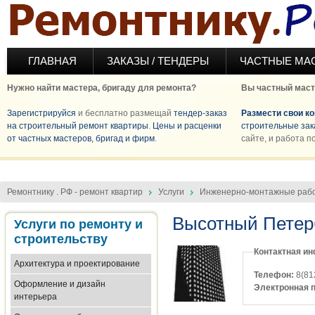
Перейти к основному содержанию
ГЛАВНАЯ
ЗАКАЗЫ / ТЕНДЕРЫ
ЧАСТНЫЕ МА
Нужно найти мастера, бригаду для ремонта?
Вы частный маст
Зарегистрируйся
и бесплатно размещай
тендер-заказ
Размести свои к
на строительный ремонт квартиры
.
Цены и расценки
строительные зак
от частных мастеров, бригад и фирм
.
сайте, и работа п
Ремонтнику . РФ - ремонт квартир
Услуги
Инженерно-монтажные раб
Высотный Петер
Услуги по ремонту и
строительству
Контактная и
Архитектура и проектирование
Телефон:
8(81
Оформление и дизайн
Электронная 
интерьера