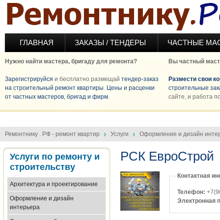
Перейти к основному содержанию
ГЛАВНАЯ
ЗАКАЗЫ / ТЕНДЕРЫ
ЧАСТНЫЕ МА
Нужно найти мастера, бригаду для ремонта?
Вы частный маст
Зарегистрируйся
и бесплатно размещай
тендер-заказ
Размести свои к
на строительный ремонт квартиры
.
Цены и расценки
строительные зак
от частных мастеров, бригад и фирм
.
сайте, и работа п
Ремонтнику . РФ - ремонт квартир
Услуги
Оформление и дизайн инте
РСК ЕвроСтрой
Услуги по ремонту и
строительству
Контактная и
Архитектура и проектирование
Телефон:
Оформление и дизайн
Электронная 
интерьера