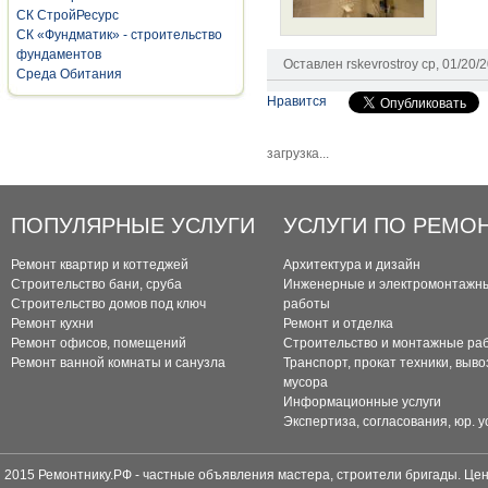
СК СтройРесурс
СК «Фундматик» - строительство
фундаментов
Оставлен
rskevrostroy
ср, 01/20/2
Среда Обитания
Нравится
загрузка...
ПОПУЛЯРНЫЕ УСЛУГИ
УСЛУГИ ПО РЕМО
Ремонт квартир и коттеджей
Архитектура и дизайн
Строительство бани, сруба
Инженерные и электромонтажн
Строительство домов под ключ
работы
Ремонт кухни
Ремонт и отделка
Ремонт офисов, помещений
Строительство и монтажные ра
Ремонт ванной комнаты и санузла
Транспорт, прокат техники, выво
мусора
Информационные услуги
Экспертиза, согласования, юр. у
2015 Ремонтнику.РФ - частные объявления мастера, строители бригады. Цен