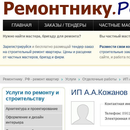
Перейти к основному содержанию
ГЛАВНАЯ
ЗАКАЗЫ / ТЕНДЕРЫ
ЧАСТНЫЕ МА
Нужно найти мастера, бригаду для ремонта?
Вы частный маст
Зарегистрируйся
и бесплатно размещай
тендер-заказ
Размести свои к
на строительный ремонт квартиры
.
Цены и расценки
строительные зак
от частных мастеров, бригад и фирм
.
сайте, и работа п
Ремонтнику . РФ - ремонт квартир
Услуги
Отделочные работы
ИП 
ИП А.А.Кожанов
Услуги по ремонту и
строительству
Контактная и
Архитектура и проектирование
Телефон:
896
Оформление и дизайн
Электронная 
интерьера