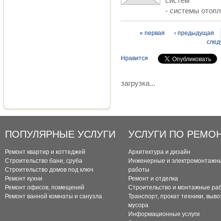
систем
- системы отопл
Страницы
« первая
‹ предыдущая
след
Нравится
загрузка...
ПОПУЛЯРНЫЕ УСЛУГИ
УСЛУГИ ПО РЕМО
Ремонт квартир и коттеджей
Архитектура и дизайн
Строительство бани, сруба
Инженерные и электромонтажн
Строительство домов под ключ
работы
Ремонт кухни
Ремонт и отделка
Ремонт офисов, помещений
Строительство и монтажные ра
Ремонт ванной комнаты и санузла
Транспорт, прокат техники, выво
мусора
Информационные услуги