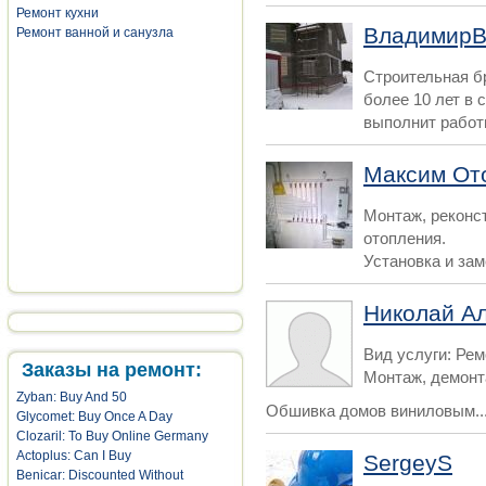
Ремонт кухни
ВладимирB
Ремонт ванной и санузла
Строительная б
более 10 лет в 
выполнит работ
Максим От
Монтаж, реконс
отопления.
Установка и заме
Николай А
Вид услуги: Рем
Заказы на ремонт:
Монтаж, демонт
Zyban: Buy And 50
Обшивка домов виниловым..
Glycomet: Buy Once A Day
Clozaril: To Buy Online Germany
Actoplus: Can I Buy
SergeyS
Benicar: Discounted Without