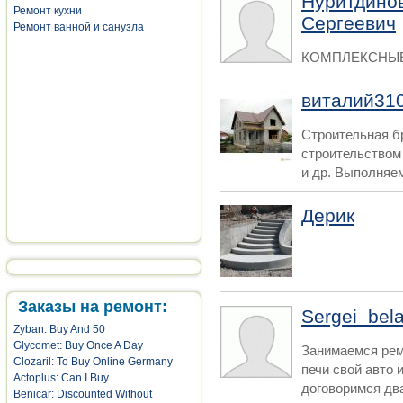
Нуритдино
Ремонт кухни
Сергеевич
Ремонт ванной и санузла
КОМПЛЕКСНЫЕ
виталий31
Строительная б
строительством
и др. Выполняем
Дерик
Заказы на ремонт:
Sergei_bel
Zyban: Buy And 50
Glycomet: Buy Once A Day
Занимаемся рем
Clozaril: To Buy Online Germany
печи свой авто 
Actoplus: Can I Buy
договоримся два
Benicar: Discounted Without