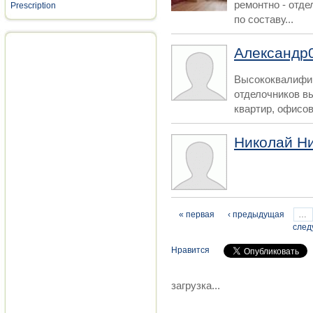
ремонтно - отд
Prescription
по составу...
Александр
Высококвалифи
отделочников в
квартир, офисов,
Николай Н
Страницы
« первая
‹ предыдущая
…
след
Нравится
загрузка...