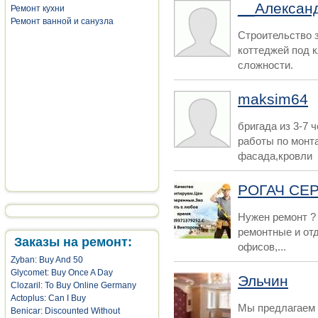
__Алексан
Ремонт кухни
Ремонт ванной и санузла
Строительство 
коттеджей под 
сложности.
maksim64
бригада из 3-7 
работы по монт
фасада,кровли
РОГАЧ СЕ
Нужен ремонт ?
ремонтные и от
Заказы на ремонт:
офисов,...
Zyban: Buy And 50
Glycomet: Buy Once A Day
Эльчин
Clozaril: To Buy Online Germany
Actoplus: Can I Buy
Мы предлагаем 
Benicar: Discounted Without