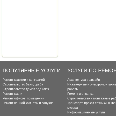
ПОПУЛЯРНЫЕ УСЛУГИ
УСЛУГИ ПО РЕМО
Ремонт квартир и коттеджей
Архитектура и дизайн
Строительство бани, сруба
Инженерные и электромонтажн
Строительство домов под ключ
работы
Ремонт кухни
Ремонт и отделка
Ремонт офисов, помещений
Строительство и монтажные ра
Ремонт ванной комнаты и санузла
Транспорт, прокат техники, выво
мусора
Информационные услуги