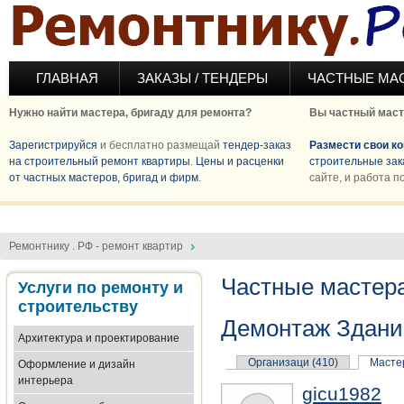
Перейти к основному содержанию
ГЛАВНАЯ
ЗАКАЗЫ / ТЕНДЕРЫ
ЧАСТНЫЕ МА
Нужно найти мастера, бригаду для ремонта?
Вы частный маст
Зарегистрируйся
и бесплатно размещай
тендер-заказ
Размести свои к
на строительный ремонт квартиры
.
Цены и расценки
строительные зак
от частных мастеров, бригад и фирм
.
сайте, и работа п
Ремонтнику . РФ - ремонт квартир
Частные мастера
Услуги по ремонту и
строительству
Демонтаж Здани
Архитектура и проектирование
Организаци (410)
Мастер
Оформление и дизайн
интерьера
gicu1982