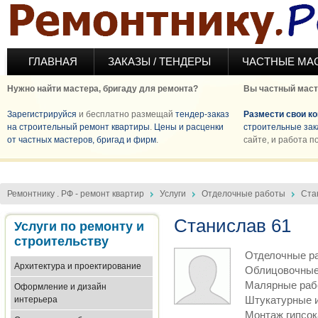
Перейти к основному содержанию
ГЛАВНАЯ
ЗАКАЗЫ / ТЕНДЕРЫ
ЧАСТНЫЕ МА
Нужно найти мастера, бригаду для ремонта?
Вы частный маст
Зарегистрируйся
и бесплатно размещай
тендер-заказ
Размести свои к
на строительный ремонт квартиры
.
Цены и расценки
строительные зак
от частных мастеров, бригад и фирм
.
сайте, и работа п
Ремонтнику . РФ - ремонт квартир
Услуги
Отделочные работы
Ста
Станислав 61
Услуги по ремонту и
строительству
Отделочные р
Архитектура и проектирование
Облицовочные
Малярные раб
Оформление и дизайн
Штукатурные 
интерьера
Монтаж гипсок