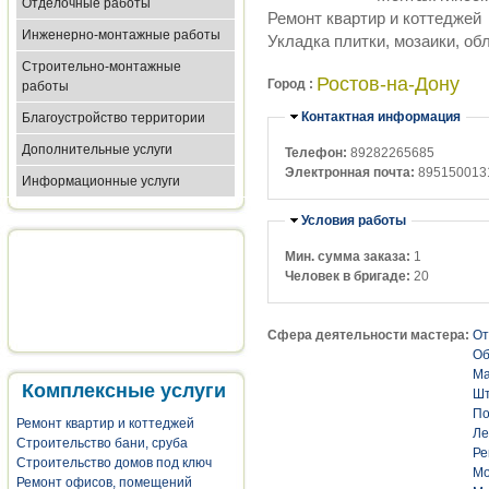
Отделочные работы
Ремонт квартир и коттеджей
Инженерно-монтажные работы
Укладка плитки, мозаики, о
Строительно-монтажные
Ростов-на-Дону
Город :
работы
Убрать
Контактная информация
Благоустройство территории
Дополнительные услуги
Телефон:
89282265685
Электронная почта:
895150013
Информационные услуги
Убрать
Условия работы
Мин. сумма заказа:
1
Человек в бригаде:
20
Сфера деятельности мастера:
От
Об
Ма
Комплексные услуги
Шт
По
Ремонт квартир и коттеджей
Ле
Строительство бани, сруба
Ре
Строительство домов под ключ
Мо
Ремонт офисов, помещений