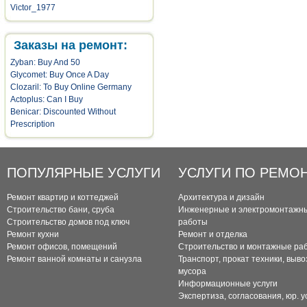
Victor_1977
Заказы на ремонт:
Zyban: Buy And 50
Glycomet: Buy Once A Day
Clozaril: To Buy Online Germany
Actoplus: Can I Buy
Benicar: Discounted Without
Prescription
ПОПУЛЯРНЫЕ УСЛУГИ
УСЛУГИ ПО РЕМО
Ремонт квартир и коттеджей
Архитектура и дизайн
Строительство бани, сруба
Инженерные и электромонтажн
Строительство домов под ключ
работы
Ремонт кухни
Ремонт и отделка
Ремонт офисов, помещений
Строительство и монтажные ра
Ремонт ванной комнаты и санузла
Транспорт, прокат техники, выво
мусора
Информационные услуги
Экспертиза, согласования, юр. у