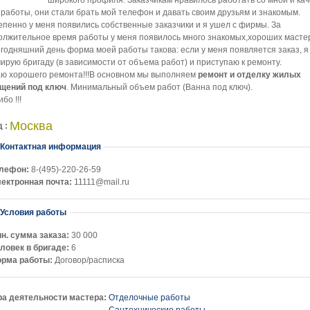
широкого профиля. Заказчикам нравилось работать со мной и кач
работы, они стали брать мой телефон и давать своим друзьям и знакомым.
епенно у меня появились собственные заказчики и я ушел с фирмы. За
олжительное время работы у меня появилось много знакомых,хороших масте
годняшний день форма моей работы такова: если у меня появляется заказ, я
рую бригаду (в зависимости от объема работ) и приступаю к ремонту.
ю хорошего ремонта!!!В основном мы выполняем
ремонт и отделку жилых
щений под ключ
. Минимальный объем работ (Ванна под ключ).
бо !!!
Москва
д :
Убрать
Контактная информация
лефон:
8-(495)-220-26-59
ектронная почта:
11111@mail.ru
Убрать
Условия работы
н. сумма заказа:
30 000
ловек в бригаде:
6
рма работы:
Договор/расписка
а деятельности мастера:
Отделочные работы