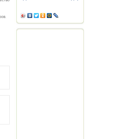
ество
ров.