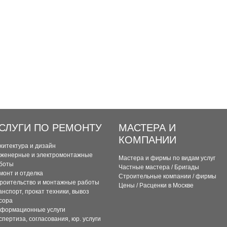
СЛУГИ ПО РЕМОНТУ
МАСТЕРА И
КОМПАНИИ
хитектура и дизайн
женерные и электромонтажные
Мастера и фирмы по видам услуг
боты
Частные мастера / Бригады
монт и отделка
Строительные компании / фирмы
роительство и монтажные работы
Цены / Расценки в Москве
анспорт, прокат техники, вывоз
сора
формационные услуги
спертиза, согласования, юр. услуги