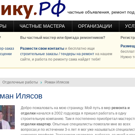
частные объявления, ремонт под 
ЕРЫ
ЧАСТНЫЕ МАСТЕРА
ОРГАНИЗАЦИИ
УСЛ
?
Вы частный мастер или бригада ремонтников?
Регистр
Размеще
ер-заказ
Размести свои контакты
и бесплатно ищи
бесплат
сценки
строительные заказы / тендеры на ремонт
на нашем
Нужно т
сайте, и работа по ремонту сама найдет тебя!
Отделочные работы
Роман Илясов
ман Илясов
Добро пожаловать на мою страницу. Мой путь в мир
ремонта и
отделки
начался в 2002 году,когда я пришел работать в одну
строительную компанию. Там я постепенно приобретал мастерст
отделки квартир
. Опытные специалисты помогали мне во всех
вопросах,и по истечении 3-х лет я мог уже называться специалис