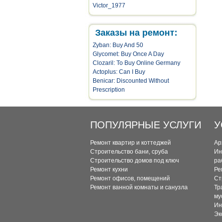
Victor_1977
Заказы на ремонт:
Zyban: Buy And 50
Glycomet: Buy Once A Day
Clozaril: To Buy Online Germany
Actoplus: Can I Buy
Benicar: Discounted Without
Prescription
ПОПУЛЯРНЫЕ УСЛУГИ
У
Ремонт квартир и коттеджей
Ар
Строительство бани, сруба
Ин
Строительство домов под ключ
ра
Ремонт кухни
Ре
Ремонт офисов, помещений
Ст
Ремонт ванной комнаты и санузла
Тр
му
Ин
Эк