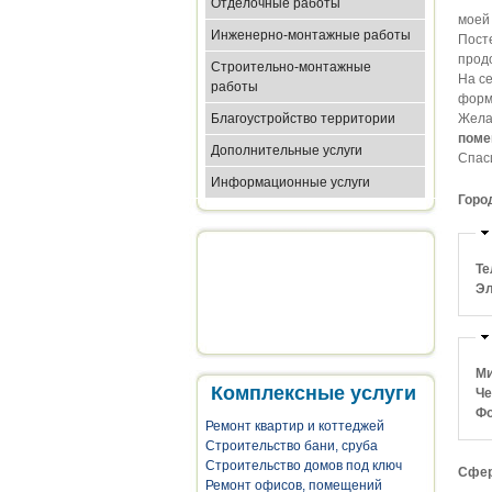
Отделочные работы
моей 
Инженерно-монтажные работы
Пост
прод
Строительно-монтажные
На се
работы
форми
Благоустройство территории
Жела
поме
Дополнительные услуги
Спаси
Информационные услуги
Горо
Те
Эл
Ми
Комплексные услуги
Че
Фо
Ремонт квартир и коттеджей
Строительство бани, сруба
Строительство домов под ключ
Сфер
Ремонт офисов, помещений