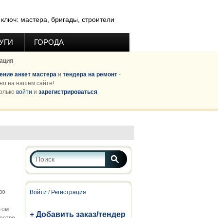
ключ: мастера, бригады, строители
УГИ
ГОРОДА
ация
ние анкет мастера
и
тендера на ремонт
-
но на нашем сайте!
олько
войти
и
зарегистрироваться
.
Форма поиска
Поиск
во
Войти
/
Регистрация
том
+ Добавить заказ/тендер