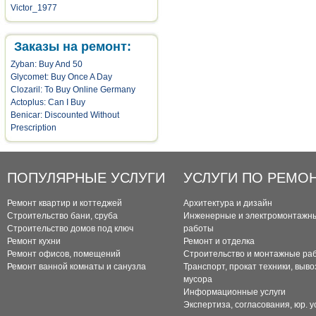
Victor_1977
Заказы на ремонт:
Zyban: Buy And 50
Glycomet: Buy Once A Day
Clozaril: To Buy Online Germany
Actoplus: Can I Buy
Benicar: Discounted Without
Prescription
ПОПУЛЯРНЫЕ УСЛУГИ
УСЛУГИ ПО РЕМО
Ремонт квартир и коттеджей
Архитектура и дизайн
Строительство бани, сруба
Инженерные и электромонтажн
Строительство домов под ключ
работы
Ремонт кухни
Ремонт и отделка
Ремонт офисов, помещений
Строительство и монтажные ра
Ремонт ванной комнаты и санузла
Транспорт, прокат техники, выво
мусора
Информационные услуги
Экспертиза, согласования, юр. у