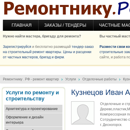
Перейти к основному содержанию
ГЛАВНАЯ
ЗАКАЗЫ / ТЕНДЕРЫ
ЧАСТНЫЕ МА
Нужно найти мастера, бригаду для ремонта?
Вы частный маст
Зарегистрируйся
и бесплатно размещай
тендер-заказ
Размести свои к
на строительный ремонт квартиры
.
Цены и расценки
строительные зак
от частных мастеров, бригад и фирм
.
сайте, и работа п
Ремонтнику . РФ - ремонт квартир
Услуги
Отделочные работы
Куз
Кузнецов Иван 
Услуги по ремонту и
строительству
Отделочные и ст
Архитектура и проектирование
Дерево,пластик,
Компрессорная по
Оформление и дизайн
Сотруднечество 
интерьера
г. Десногорск.