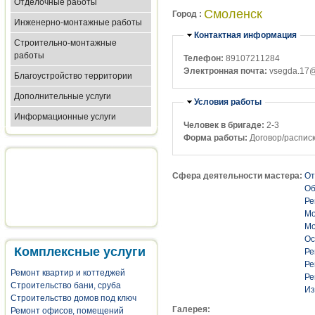
Отделочные работы
Смоленск
Город :
Инженерно-монтажные работы
Убрать
Контактная информация
Строительно-монтажные
работы
Телефон:
89107211284
Электронная почта:
vsegda.17@
Благоустройство территории
Дополнительные услуги
Убрать
Условия работы
Информационные услуги
Человек в бригаде:
2-3
Форма работы:
Договор/распис
Сфера деятельности мастера:
От
Об
Ре
Мо
Мо
Ос
Комплексные услуги
Ре
Ре
Ремонт квартир и коттеджей
Ре
Строительство бани, сруба
Из
Строительство домов под ключ
Галерея:
Ремонт офисов, помещений