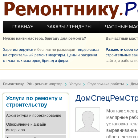
Перейти к основному содержанию
ГЛАВНАЯ
ЗАКАЗЫ / ТЕНДЕРЫ
ЧАСТНЫЕ МА
Нужно найти мастера, бригаду для ремонта?
Вы частный маст
Зарегистрируйся
и бесплатно размещай
тендер-заказ
Размести свои к
на строительный ремонт квартиры
.
Цены и расценки
строительные зак
от частных мастеров, бригад и фирм
.
сайте, и работа п
Ремонтнику . РФ - ремонт квартир
Услуги
Отделочные работы
Дом
ДомСпецРемСтр
Услуги по ремонту и
строительству
Монтаж электри
Архитектура и проектирование
малярные работ
установка тепл
Оформление и дизайн
выравнивание 
интерьера
обоев, декора