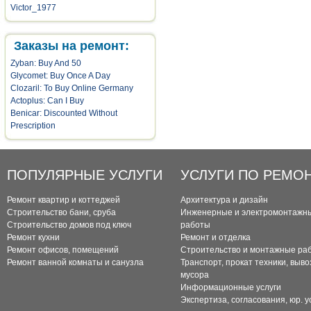
Victor_1977
Заказы на ремонт:
Zyban: Buy And 50
Glycomet: Buy Once A Day
Clozaril: To Buy Online Germany
Actoplus: Can I Buy
Benicar: Discounted Without
Prescription
ПОПУЛЯРНЫЕ УСЛУГИ
УСЛУГИ ПО РЕМО
Ремонт квартир и коттеджей
Архитектура и дизайн
Строительство бани, сруба
Инженерные и электромонтажн
Строительство домов под ключ
работы
Ремонт кухни
Ремонт и отделка
Ремонт офисов, помещений
Строительство и монтажные ра
Ремонт ванной комнаты и санузла
Транспорт, прокат техники, выво
мусора
Информационные услуги
Экспертиза, согласования, юр. у