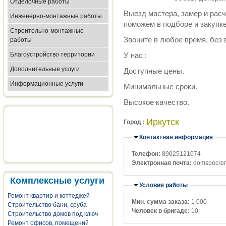
Отделочные работы
Выезд мастера, замер и рас
Инженерно-монтажные работы
поможем в подборе и закупк
Строительно-монтажные
Звоните в любое время, без
работы
Благоустройство территории
У нас :
Дополнительные услуги
Доступные цены.
Информационные услуги
Минимальные сроки.
Высокое качество.
Иркутск
Город :
Убрать
Контактная информация
Телефон:
89025121074
Электронная почта:
domspecrem
Комплексные услуги
Убрать
Условия работы
Ремонт квартир и коттеджей
Мин. сумма заказа:
1 000
Строительство бани, сруба
Человек в бригаде:
10
Строительство домов под ключ
Ремонт офисов, помещений