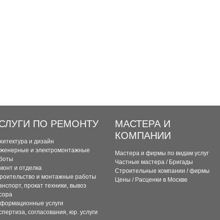
СЛУГИ ПО РЕМОНТУ
МАСТЕРА И
КОМПАНИИ
хитектура и дизайн
женерные и электромонтажные
Мастера и фирмы по видам услуг
боты
Частные мастера / Бригады
монт и отделка
Строительные компании / фирмы
роительство и монтажные работы
Цены / Расценки в Москве
анспорт, прокат техники, вывоз
сора
формационные услуги
спертиза, согласования, юр. услуги