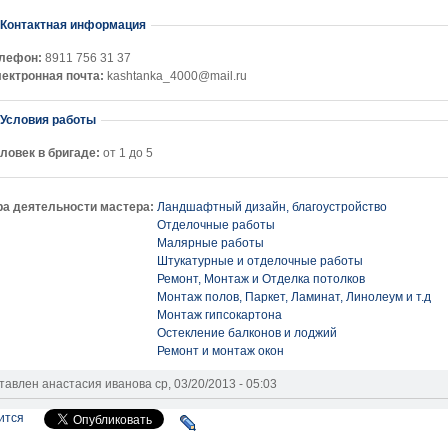
Убрать
Контактная информация
лефон:
8911 756 31 37
ектронная почта:
kashtanka_4000@mail.ru
Убрать
Условия работы
ловек в бригаде:
от 1 до 5
а деятельности мастера:
Ландшафтный дизайн, благоустройство
Отделочные работы
Малярные работы
Штукатурные и отделочные работы
Ремонт, Монтаж и Отделка потолков
Монтаж полов, Паркет, Ламинат, Линолеум и т.д
Монтаж гипсокартона
Остекление балконов и лоджий
Ремонт и монтаж окон
тавлен
анастасия иванова
ср, 03/20/2013 - 05:03
ится