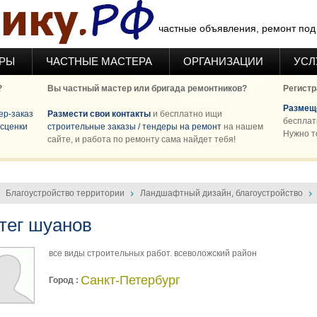
частные объявления, ремонт под 
ЕРЫ
ЧАСТНЫЕ МАСТЕРА
ОРГАНИЗАЦИИ
УСЛ
?
Вы частный мастер или бригада ремонтников?
Регистр
Размеще
ер-заказ
Размести свои контакты
и бесплатно ищи
бесплат
сценки
строительные заказы / тендеры на ремонт
на нашем
Нужно т
сайте, и работа по ремонту сама найдет тебя!
Благоустройство территории
Ландшафтный дизайн, благоустройство
тег шуанов
все виды строительных работ. всеволожский район
Санкт-Петербург
Город :