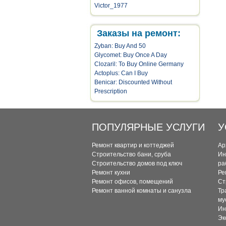
Victor_1977
Заказы на ремонт:
Zyban: Buy And 50
Glycomet: Buy Once A Day
Clozaril: To Buy Online Germany
Actoplus: Can I Buy
Benicar: Discounted Without
Prescription
ПОПУЛЯРНЫЕ УСЛУГИ
У
Ремонт квартир и коттеджей
Ар
Строительство бани, сруба
Ин
Строительство домов под ключ
ра
Ремонт кухни
Ре
Ремонт офисов, помещений
Ст
Ремонт ванной комнаты и санузла
Тр
му
Ин
Эк