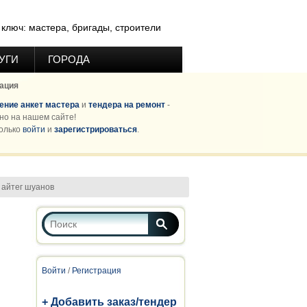
ключ: мастера, бригады, строители
УГИ
ГОРОДА
ация
ние анкет мастера
и
тендера на ремонт
-
но на нашем сайте!
олько
войти
и
зарегистрироваться
.
айтег шуанов
Форма поиска
Поиск
Войти
/
Регистрация
+ Добавить заказ/тендер