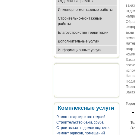
Отделочные работы
зака
Инженерно-монтажные работы
отде
напр
Строительно-монтажные
Обра
работы
недор
Благоустройство территории
Если
ремо
Дополнительные услуги
мате
квар
Информационные услуги
комму
Зака
поск
испо
Наши 
Подм
Позв
Зака
Горо
Комплексные услуги
Ремонт квартир и коттеджей
Строительство бани, сруба
Те
Строительство домов под ключ
Эл
Ремонт офисов, помещений