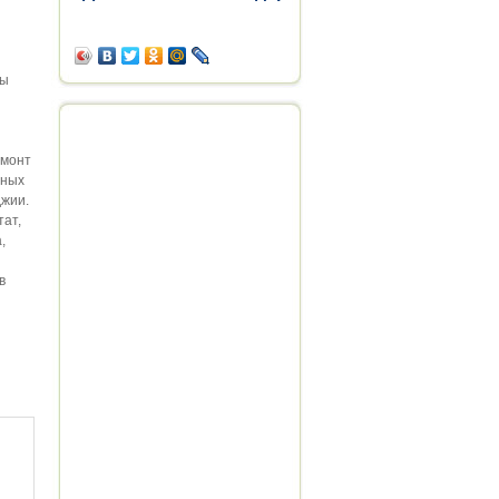
ры
емонт
рных
джии.
тат,
,
в