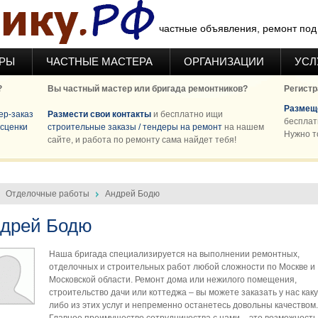
частные объявления, ремонт под 
ЕРЫ
ЧАСТНЫЕ МАСТЕРА
ОРГАНИЗАЦИИ
УСЛ
?
Вы частный мастер или бригада ремонтников?
Регистр
Размеще
ер-заказ
Размести свои контакты
и бесплатно ищи
бесплат
сценки
строительные заказы / тендеры на ремонт
на нашем
Нужно т
сайте, и работа по ремонту сама найдет тебя!
Отделочные работы
Андрей Бодю
дрей Бодю
Hаша бригада специализируется на выполнении ремонтных,
отделочных и строительных работ любой сложности по Москве и
Московской области. Ремонт дома или нежилого помещения,
строительство дачи или коттеджа – вы можете заказать у нас как
либо из этих услуг и непременно останетесь довольны качеством.