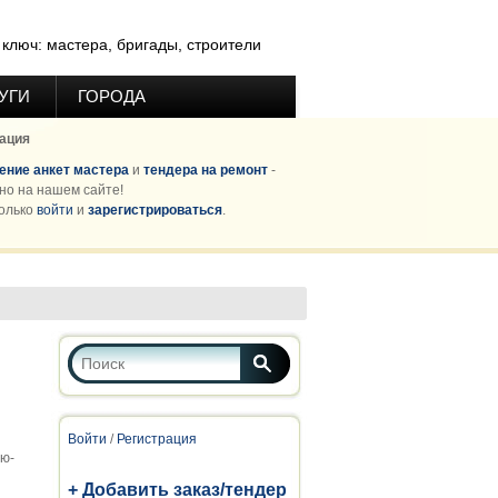
ключ: мастера, бригады, строители
УГИ
ГОРОДА
ация
ние анкет мастера
и
тендера на ремонт
-
но на нашем сайте!
олько
войти
и
зарегистрироваться
.
Форма поиска
Поиск
Войти
/
Регистрация
ую-
+ Добавить заказ/тендер