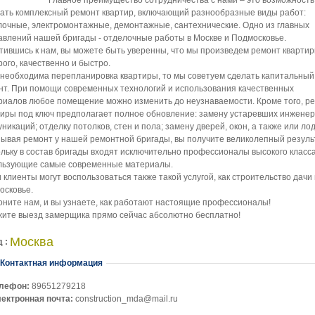
Главное преимущество сотрудничества с нами – это возможность
зать комплексный ремонт квартир, включающий разнообразные виды работ:
лочные, электромонтажные, демонтажные, сантехнические. Одно из главных
авлений нашей бригады - отделочные работы в Москве и Подмосковье.
тившись к нам, вы можете быть уверенны, что мы произведем ремонт кварти
ого, качественно и быстро.
 необходима перепланировка квартиры, то мы советуем сделать капитальный
нт. При помощи современных технологий и использования качественных
риалов любое помещение можно изменить до неузнаваемости. Кроме того, р
тиры под ключ предполагает полное обновление: замену устаревших инжене
никаций; отделку потолков, стен и пола; замену дверей, окон, а также или ло
зывая ремонт у нашей ремонтной бригады, вы получите великолепный резуль
ольку в состав бригады входят исключительно профессионалы высокого класса
льзующие самые современные материалы.
клиенты могут воспользоваться также такой услугой, как строительство дачи 
осковье.
оните нам, и вы узнаете, как работают настоящие профессионалы!
жите выезд замерщика прямо сейчас абсолютно бесплатно!
Москва
д :
Убрать
Контактная информация
лефон:
89651279218
ектронная почта:
construction_mda@mail.ru