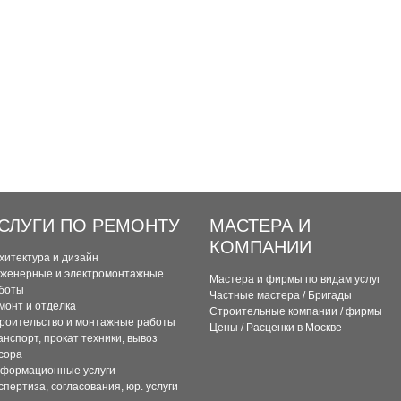
СЛУГИ ПО РЕМОНТУ
МАСТЕРА И
КОМПАНИИ
хитектура и дизайн
женерные и электромонтажные
Мастера и фирмы по видам услуг
боты
Частные мастера / Бригады
монт и отделка
Строительные компании / фирмы
роительство и монтажные работы
Цены / Расценки в Москве
анспорт, прокат техники, вывоз
сора
формационные услуги
спертиза, согласования, юр. услуги