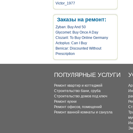
Victor_1977
Заказы на ремонт:
Zyban: Buy And 50
Glycomet: Buy Once A Day
Clozaril: To Buy Online Germany
Actoplus: Can I Buy
Benicar: Discounted Without
Prescription
ПОПУЛЯРНЫЕ УСЛУГИ
У
Ремонт квартир и коттеджей
Ар
Строительство бани, сруба
Ин
Строительство домов под ключ
ра
Ремонт кухни
Ре
Ремонт офисов, помещений
Ст
Ремонт ванной комнаты и санузла
Тр
му
Ин
Эк