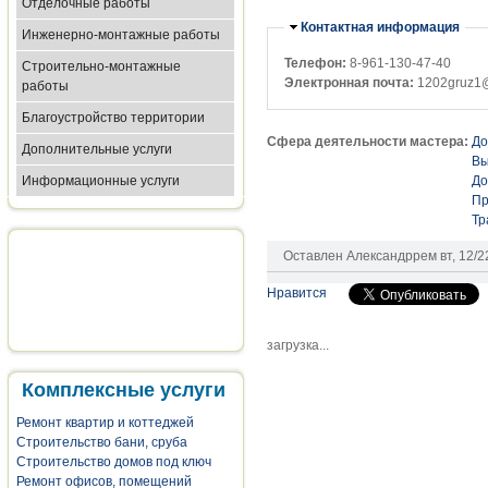
Отделочные работы
Убрать
Контактная информация
Инженерно-монтажные работы
Телефон:
8-961-130-47-40
Строительно-монтажные
Электронная почта:
1202gruz1@
работы
Благоустройство территории
Сфера деятельности мастера:
До
Дополнительные услуги
Вы
Информационные услуги
До
Пр
Тр
Оставлен
Александррем
вт, 12/2
Нравится
загрузка...
Комплексные услуги
Ремонт квартир и коттеджей
Строительство бани, сруба
Строительство домов под ключ
Ремонт офисов, помещений