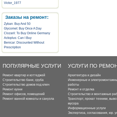
Victor_1977
Заказы на ремонт:
Zyban: Buy And 50
Glycomet: Buy Once A Day
Clozaril: To Buy Online Germany
Actoplus: Can I Buy
Benicar: Discounted Without
Prescription
ПОПУЛЯРНЫЕ УСЛУГИ
УСЛУГИ ПО РЕМО
Ремонт квартир и коттеджей
Архитектура и дизайн
Строительство бани, сруба
Инженерные и электромонтажн
Строительство домов под ключ
работы
Ремонт кухни
Ремонт и отделка
Ремонт офисов, помещений
Строительство и монтажные ра
Ремонт ванной комнаты и санузла
Транспорт, прокат техники, выво
мусора
Информационные услуги
Экспертиза, согласования, юр. у