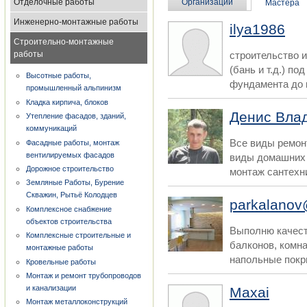
Отделочные работы
Организации
Мастера
Инженерно-монтажные работы
ilya1986
Строительно-монтажные
работы
строительство 
(бань и т.д.) по
Высотные работы,
фундамента до к
промышленный альпинизм
Кладка кирпича, блоков
Денис Вла
Утепление фасадов, зданий,
коммуникаций
Все виды ремонт
Фасадные работы, монтаж
вентилируемых фасадов
виды домашних 
Дорожное строительство
монтаж сантехни
Земляные Работы, Бурение
Скважин, Рытьё Колодцев
parkalanov
Комплексное снабжение
объектов строительства
Выполню качест
Комплексные строительные и
балконов, комнат
монтажные работы
напольные покры
Кровельные работы
Монтаж и ремонт трубопроводов
и канализации
Maxai
Монтаж металлоконструкций