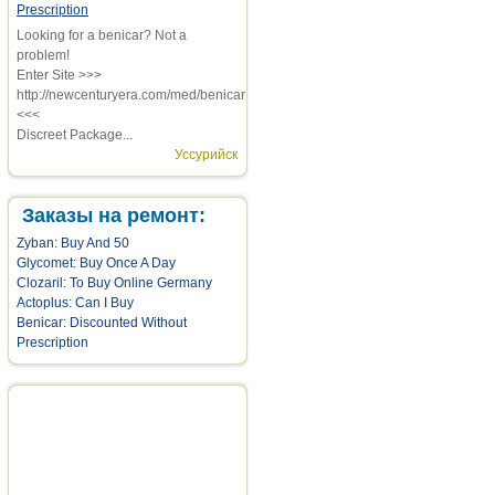
Prescription
Looking for a benicar? Not a
problem!
Enter Site >>>
http://newcenturyera.com/med/benicar
<<<
Discreet Package...
Уссурийск
Заказы на ремонт:
Zyban: Buy And 50
Glycomet: Buy Once A Day
Clozaril: To Buy Online Germany
Actoplus: Can I Buy
Benicar: Discounted Without
Prescription