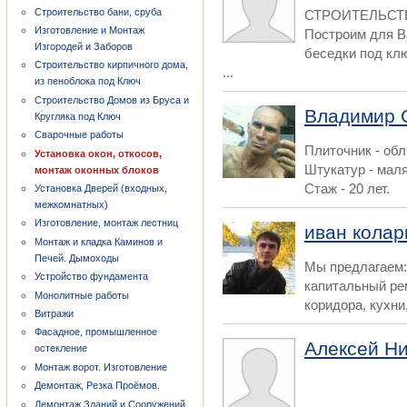
Строительство бани, сруба
СТРОИТЕЛЬСТВ
Изготовление и Монтаж
Построим для В
Изгородей и Заборов
беседки под кл
Строительство кирпичного дома,
...
из пеноблока под Ключ
Строительство Домов из Бруса и
Владимир 
Кругляка под Ключ
Сварочные работы
Плиточник - об
Установка окон, откосов,
Штукатур - мал
монтаж оконных блоков
Стаж - 20 лет.
Установка Дверей (входных,
межкомнатных)
Изготовление, монтаж лестниц
иван колар
Монтаж и кладка Каминов и
Печей. Дымоходы
Мы предлагаем:
Устройство фундамента
капитальный ре
Монолитные работы
коридора, кухни,
Витражи
Фасадное, промышленное
Алексей Н
остекление
Монтаж ворот. Изготовление
Демонтаж, Резка Проёмов.
Демонтаж Зданий и Сооружений