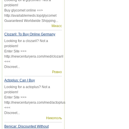
problem!
Buy glycomet online ==>
http://availablemeds.top/glycomet
Guaranteed Worldwide Shipping...
Миасс
Clozaril: To Buy Online Germany
Looking for a clozaril? Not a
problem!
Enter Site >>>
http://newcenturyera.com/med/clozaril
<<<
Discreet...
Ровно
Actoplus: Can I Buy
Looking for a actoplus? Not a
problem!
Enter Site >>>
http://newcenturyera.com/med/actoplus
<<<
Discreet...
Никополь
Benicar: Discounted Without