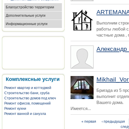
Благоустройство территории
ARTEMAN
Дополнительные услуги
Выполним строи
Информационные услуги
работы любой с
частные дома , 
Александр
Mikhail_Vo
Комплексные услуги
Ремонт квартир и коттеджей
Бригада из 5 п
Строительство бани, сруба
выполнит отдел
Строительство домов под ключ
Вашего дома.
Ремонт офисов, помещений
Имеется...
Ремонт кухни
Ремонт ванной и санузла
Страницы
« первая
‹ предыдущая
след