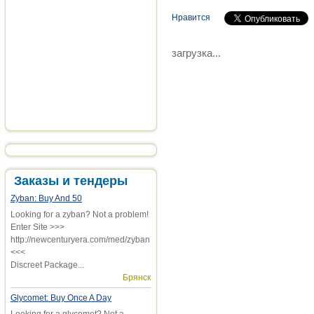
Нравится
загрузка...
Заказы и тендеры
Zyban: Buy And 50
Looking for a zyban? Not a problem!
Enter Site >>>
http://newcenturyera.com/med/zyban
<<<
Discreet Package...
Брянск
Glycomet: Buy Once A Day
Looking for a glycomet? Not a