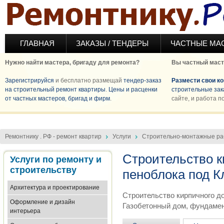
Перейти к основному содержанию
ГЛАВНАЯ
ЗАКАЗЫ / ТЕНДЕРЫ
ЧАСТНЫЕ МА
Нужно найти мастера, бригаду для ремонта?
Вы частный маст
Зарегистрируйся
и бесплатно размещай
тендер-заказ
Размести свои к
на строительный ремонт квартиры
.
Цены и расценки
строительные зак
от частных мастеров, бригад и фирм
.
сайте, и работа п
Ремонтнику . РФ - ремонт квартир
Услуги
Строительно-монтажные р
Строительство к
Услуги по ремонту и
строительству
пеноблока под 
Архитектура и проектирование
Строительство кирпичного до
Оформление и дизайн
Газобетонный дом, фундамен
интерьера