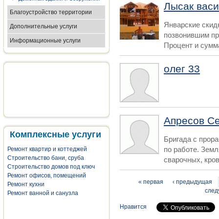
Лысак вас
Благоустройство территории
Январские скидк
Дополнительные услуги
позвонившим пр
Информационные услуги
Процент и сумма
олег 33
Апресов С
Комплексные услуги
Бригада с прор
по работе. Зем
Ремонт квартир и коттеджей
Строительство бани, сруба
сварочных, кров
Строительство домов под ключ
Ремонт офисов, помещений
Страницы
« первая
‹ предыдущая
Ремонт кухни
след
Ремонт ванной и санузла
Нравится