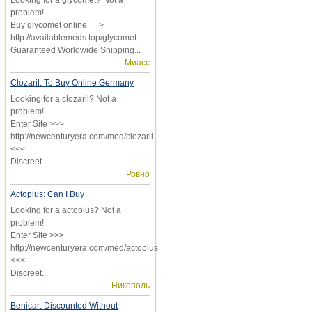
problem!
Buy glycomet online ==>
http://availablemeds.top/glycomet
Guaranteed Worldwide Shipping...
Миасс
Clozaril: To Buy Online Germany
Looking for a clozaril? Not a
problem!
Enter Site >>>
http://newcenturyera.com/med/clozaril
<<<
Discreet...
Ровно
Actoplus: Can I Buy
Looking for a actoplus? Not a
problem!
Enter Site >>>
http://newcenturyera.com/med/actoplus
<<<
Discreet...
Никополь
Benicar: Discounted Without