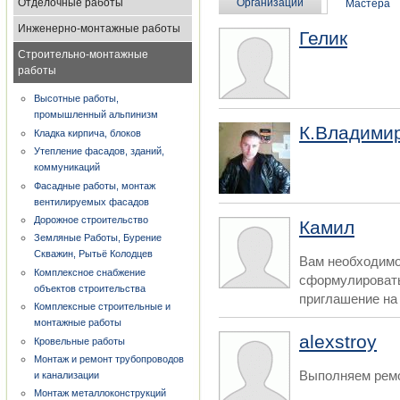
Отделочные работы
Организации
Мастера
Инженерно-монтажные работы
Гелик
Строительно-монтажные
работы
Высотные работы,
промышленный альпинизм
К.Владими
Кладка кирпича, блоков
Утепление фасадов, зданий,
коммуникаций
Фасадные работы, монтаж
вентилируемых фасадов
Дорожное строительство
Камил
Земляные Работы, Бурение
Скважин, Рытьё Колодцев
Вам необходимо
Комплексное снабжение
сформулировать
объектов строительства
приглашение на 
Комплексные строительные и
монтажные работы
alexstroy
Кровельные работы
Монтаж и ремонт трубопроводов
Выполняем рем
и канализации
Монтаж металлоконструкций