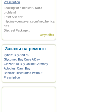
Prescription
Looking for a benicar? Not a
problem!
Enter Site >>>
http://newcenturyera.com/med/benicar
<<<
Discreet Package...
Уссурийск
Заказы на ремонт:
Zyban: Buy And 50
Glycomet: Buy Once A Day
Clozaril: To Buy Online Germany
Actoplus: Can I Buy
Benicar: Discounted Without
Prescription