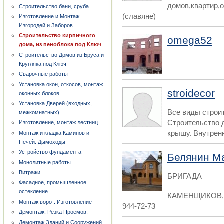
домов,квартир,
Строительство бани, сруба
(славяне)
Изготовление и Монтаж
Изгородей и Заборов
Строительство кирпичного
omega52
дома, из пеноблока под Ключ
Строительство Домов из Бруса и
Кругляка под Ключ
Сварочные работы
Установка окон, откосов, монтаж
stroidecor
оконных блоков
Установка Дверей (входных,
Все виды строи
межкомнатных)
Строительство 
Изготовление, монтаж лестниц
крышу. Внутренн
Монтаж и кладка Каминов и
Печей. Дымоходы
Устройство фундамента
Белянин М
Монолитные работы
Витражи
БРИГАДА
Фасадное, промышленное
остекление
КАМЕНЩИКОВ,
Монтаж ворот. Изготовление
944-72-73
Демонтаж, Резка Проёмов.
Демонтаж Зданий и Сооружений