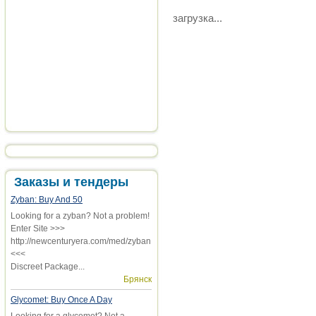
загрузка...
Заказы и тендеры
Zyban: Buy And 50
Looking for a zyban? Not a problem!
Enter Site >>>
http://newcenturyera.com/med/zyban
<<<
Discreet Package...
Брянск
Glycomet: Buy Once A Day
Looking for a glycomet? Not a