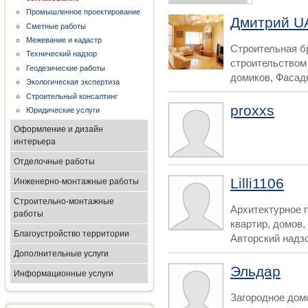
Промышленное проектирование
Дмитрий U
Сметные работы
Межевание и кадастр
Строительная б
Технический надзор
строительством
Геодезические работы
домиков, Фасадн
Экологическая экспертиза
Строительный консалтинг
proxxs
Юридические услуги
Оформление и дизайн
интерьера
Отделочные работы
Lilli1106
Инженерно-монтажные работы
Строительно-монтажные
Архитектурное 
работы
квартир, домов
Благоустройство территории
Авторский надзо
Дополнительные услуги
Эльдар
Информационные услуги
Загородное дом