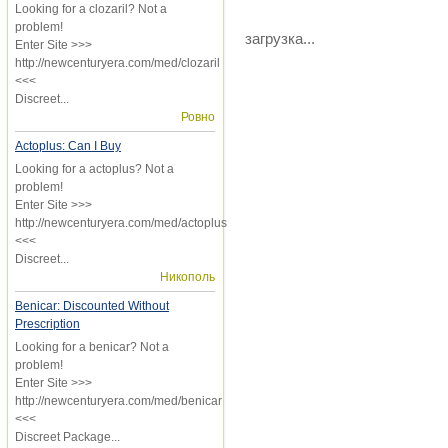
Looking for a clozaril? Not a
problem!
загрузка...
Enter Site >>>
http://newcenturyera.com/med/clozaril
<<<
Discreet...
Ровно
Actoplus: Can I Buy
Looking for a actoplus? Not a
problem!
Enter Site >>>
http://newcenturyera.com/med/actoplus
<<<
Discreet...
Никополь
Benicar: Discounted Without
Prescription
Looking for a benicar? Not a
problem!
Enter Site >>>
http://newcenturyera.com/med/benicar
<<<
Discreet Package...