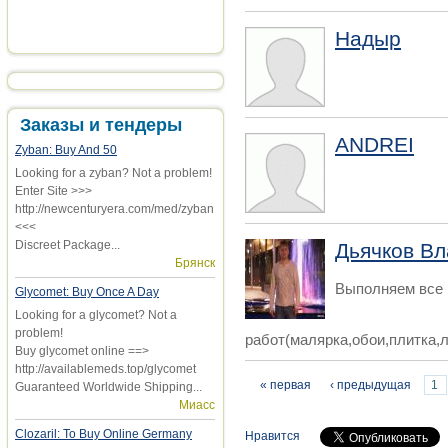
Надыр
Заказы и тендеры
ANDREI
Zyban: Buy And 50
Looking for a zyban? Not a problem!
Enter Site >>>
http://newcenturyera.com/med/zyban
<<<
Discreet Package...
Дьячков В
Брянск
Выполняем все
Glycomet: Buy Once A Day
Looking for a glycomet? Not a
problem!
работ(малярка,обои,плитка,л
Buy glycomet online ==>
http://availablemeds.top/glycomet
Страницы
« первая
‹ предыдущая
1
Guaranteed Worldwide Shipping...
Миасс
Clozaril: To Buy Online Germany
Нравится