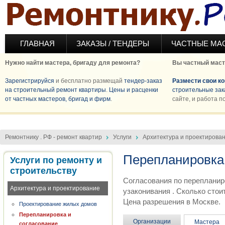
Перейти к основному содержанию
ГЛАВНАЯ
ЗАКАЗЫ / ТЕНДЕРЫ
ЧАСТНЫЕ МА
Нужно найти мастера, бригаду для ремонта?
Вы частный маст
Зарегистрируйся
и бесплатно размещай
тендер-заказ
Размести свои к
на строительный ремонт квартиры
.
Цены и расценки
строительные зак
от частных мастеров, бригад и фирм
.
сайте, и работа п
Ремонтнику . РФ - ремонт квартир
Услуги
Архитектура и проектирова
Перепланировка 
Услуги по ремонту и
строительству
Согласования по перепланир
Архитектура и проектирование
узаконивания . Сколько сто
Цена разрешения в Москве.
Проектирование жилых домов
Перепланировка и
Организации
Мастера
согласование