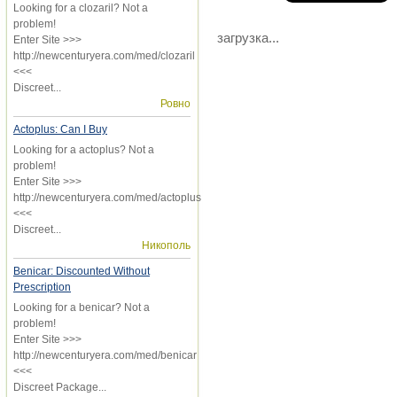
Looking for a clozaril? Not a
problem!
загрузка...
Enter Site >>>
http://newcenturyera.com/med/clozaril
<<<
Discreet...
Ровно
Actoplus: Can I Buy
Looking for a actoplus? Not a
problem!
Enter Site >>>
http://newcenturyera.com/med/actoplus
<<<
Discreet...
Никополь
Benicar: Discounted Without
Prescription
Looking for a benicar? Not a
problem!
Enter Site >>>
http://newcenturyera.com/med/benicar
<<<
Discreet Package...