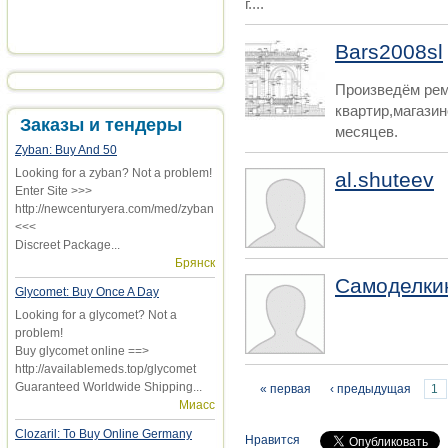
г....
Bars2008sl
Произведём ре
квартир,магазин
Заказы и тендеры
месяцев.
Zyban: Buy And 50
Looking for a zyban? Not a problem!
al.shuteev
Enter Site >>>
http://newcenturyera.com/med/zyban
<<<
Discreet Package...
Брянск
Самоделки
Glycomet: Buy Once A Day
Looking for a glycomet? Not a
problem!
Buy glycomet online ==>
http://availablemeds.top/glycomet
Guaranteed Worldwide Shipping...
Страницы
« первая
‹ предыдущая
1
Миасс
Clozaril: To Buy Online Germany
Нравится