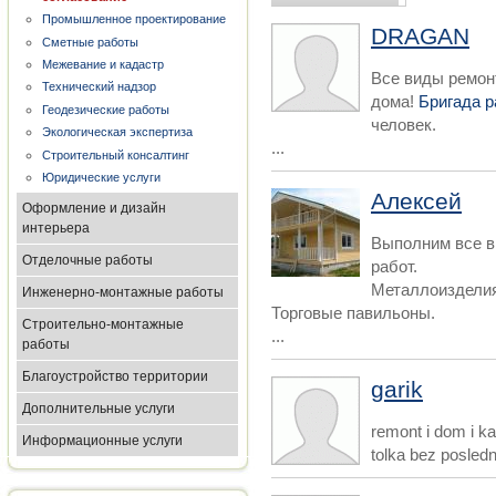
Промышленное проектирование
DRAGAN
Сметные работы
Межевание и кадастр
Все виды ремон
Технический надзор
дома!
Бригада 
Геодезические работы
человек.
Экологическая экспертиза
...
Строительный консалтинг
Юридические услуги
Алексей
Оформление и дизайн
интерьера
Выполним все в
Отделочные работы
работ.
Металлоизделия
Инженерно-монтажные работы
Торговые павильоны.
Строительно-монтажные
...
работы
Благоустройство территории
garik
Дополнительные услуги
remont i dom i ka
Информационные услуги
tolka bez posledn