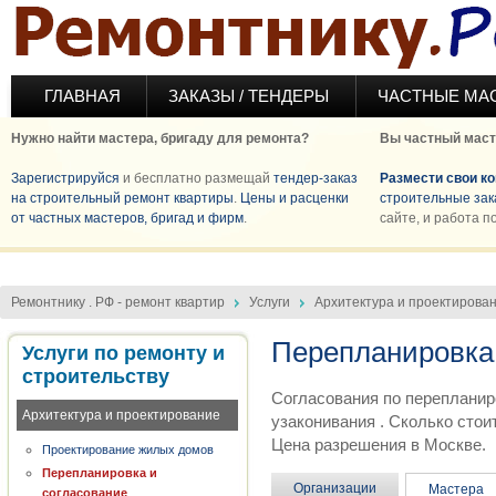
Перейти к основному содержанию
ГЛАВНАЯ
ЗАКАЗЫ / ТЕНДЕРЫ
ЧАСТНЫЕ МА
Нужно найти мастера, бригаду для ремонта?
Вы частный маст
Зарегистрируйся
и бесплатно размещай
тендер-заказ
Размести свои к
на строительный ремонт квартиры
.
Цены и расценки
строительные зак
от частных мастеров, бригад и фирм
.
сайте, и работа п
Ремонтнику . РФ - ремонт квартир
Услуги
Архитектура и проектирова
Перепланировка 
Услуги по ремонту и
строительству
Согласования по перепланир
Архитектура и проектирование
узаконивания . Сколько сто
Цена разрешения в Москве.
Проектирование жилых домов
Перепланировка и
Организации
Мастера
согласование