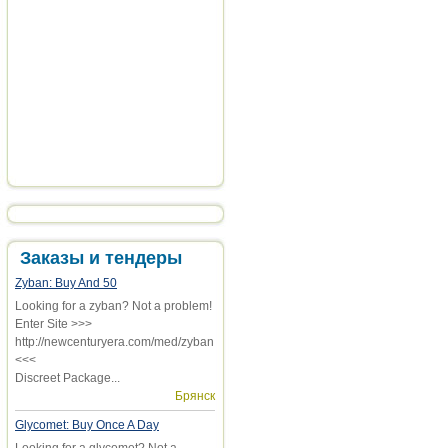
Заказы и тендеры
Zyban: Buy And 50
Looking for a zyban? Not a problem!
Enter Site >>>
http://newcenturyera.com/med/zyban
<<<
Discreet Package...
Брянск
Glycomet: Buy Once A Day
Looking for a glycomet? Not a