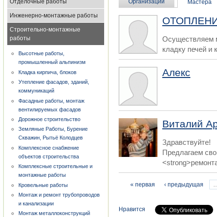
Отделочные работы
Организации
Мастера
Инженерно-монтажные работы
ОТОПЛЕНИ
Строительно-монтажные
работы
Осуществляем м
кладку печей и 
Высотные работы,
промышленный альпинизм
Алекс
Кладка кирпича, блоков
Утепление фасадов, зданий,
коммуникаций
Фасадные работы, монтаж
вентилируемых фасадов
Дорожное строительство
Виталий А
Земляные Работы, Бурение
Скважин, Рытьё Колодцев
Здравствуйте!
Комплексное снабжение
Предлагаем сво
объектов строительства
<strong>ремонта
Комплексные строительные и
монтажные работы
Страницы
« первая
‹ предыдущая
Кровельные работы
Монтаж и ремонт трубопроводов
и канализации
Нравится
Монтаж металлоконструкций