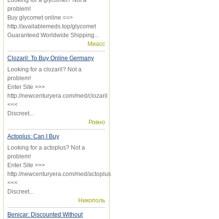
problem!
Buy glycomet online ==>
http://availablemeds.top/glycomet
Guaranteed Worldwide Shipping...
Миасс
Clozaril: To Buy Online Germany
Looking for a clozaril? Not a
problem!
Enter Site >>>
http://newcenturyera.com/med/clozaril
<<<
Discreet...
Ровно
Actoplus: Can I Buy
Looking for a actoplus? Not a
problem!
Enter Site >>>
http://newcenturyera.com/med/actoplus
<<<
Discreet...
Никополь
Benicar: Discounted Without