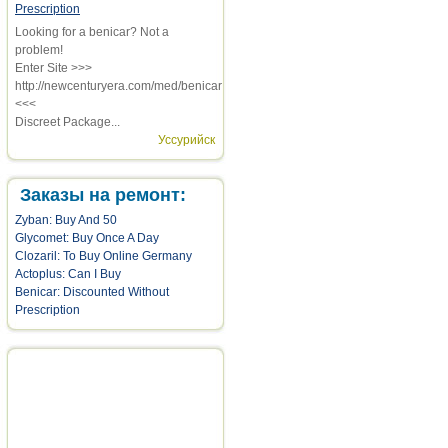
Prescription
Looking for a benicar? Not a
problem!
Enter Site >>>
http://newcenturyera.com/med/benicar
<<<
Discreet Package...
Уссурийск
Заказы на ремонт:
Zyban: Buy And 50
Glycomet: Buy Once A Day
Clozaril: To Buy Online Germany
Actoplus: Can I Buy
Benicar: Discounted Without
Prescription