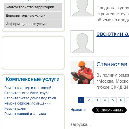
Благоустройство территории
Предлагаю услу
строительству 
Дополнительные услуги
объеме по след
Информационные услуги
евсюткин а
Станислав
Выполним ремон
Комплексные услуги
г.Москва, Моск
гибкие СКИДКИ Г
Ремонт квартир и коттеджей
Строительство бани, сруба
Строительство домов под ключ
Страницы
1
2
3
4
5
6
Ремонт офисов, помещений
Ремонт кухни
Нравится
Ремонт ванной и санузла
загрузка...