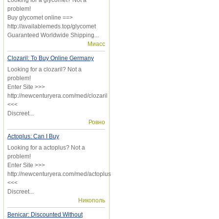
problem!
Buy glycomet online ==>
http://availablemeds.top/glycomet
Guaranteed Worldwide Shipping...
Миасс
Clozaril: To Buy Online Germany
Looking for a clozaril? Not a
problem!
Enter Site >>>
http://newcenturyera.com/med/clozaril
<<<
Discreet...
Ровно
Actoplus: Can I Buy
Looking for a actoplus? Not a
problem!
Enter Site >>>
http://newcenturyera.com/med/actoplus
<<<
Discreet...
Никополь
Benicar: Discounted Without