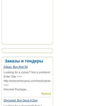
Заказы и тендеры
Zyban: Buy And 50
Looking for a zyban? Not a problem!
Enter Site >>>
http://newcenturyera.com/med/zyban
<<<
Discreet Package...
Брянск
Glycomet: Buy Once A Day
Looking for a glycomet? Not a