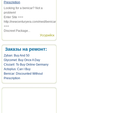
Prescription
Looking for a benicar? Not a
problem!
Enter Site >>>
http://newcenturyera.com/med/benicar
<<<
Discreet Package...
Уссурийск
Заказы на ремонт:
Zyban: Buy And 50
Glycomet: Buy Once A Day
Clozaril: To Buy Online Germany
Actoplus: Can I Buy
Benicar: Discounted Without
Prescription