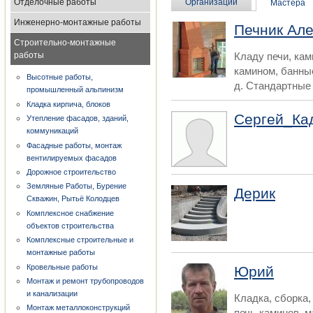
Отделочные работы
Организации
Мастера
Инженерно-монтажные работы
Печник Але
Строительно-монтажные
работы
Кладу печи, ка
камином, банные
Высотные работы,
д. Стандартные и
промышленный альпинизм
Кладка кирпича, блоков
Сергей_Ка
Утепление фасадов, зданий,
коммуникаций
Фасадные работы, монтаж
вентилируемых фасадов
Дорожное строительство
Земляные Работы, Бурение
Дерик
Скважин, Рытьё Колодцев
Комплексное снабжение
объектов строительства
Комплексные строительные и
монтажные работы
Кровельные работы
Юрий
Монтаж и ремонт трубопроводов
и канализации
Кладка, сборка,
Монтаж металлоконструкций
печь-каминов, 