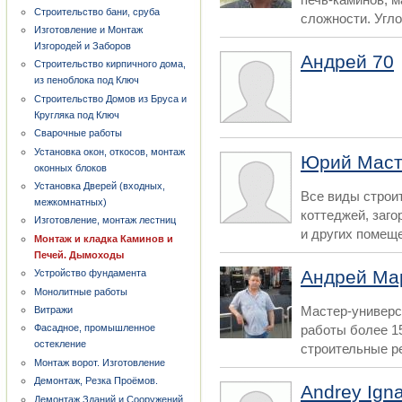
Строительство бани, сруба
сложности. Угло
Изготовление и Монтаж
Изгородей и Заборов
Андрей 70
Строительство кирпичного дома,
из пеноблока под Ключ
Строительство Домов из Бруса и
Кругляка под Ключ
Сварочные работы
Установка окон, откосов, монтаж
Юрий Маст
оконных блоков
Установка Дверей (входных,
Все виды строит
межкомнатных)
коттеджей, заго
Изготовление, монтаж лестниц
и других помеще
Монтаж и кладка Каминов и
Печей. Дымоходы
Андрей Ма
Устройство фундамента
Монолитные работы
Мастер-универс
Витражи
работы более 1
Фасадное, промышленное
остекление
строительные р
Монтаж ворот. Изготовление
Демонтаж, Резка Проёмов.
Andrey Ign
Демонтаж Зданий и Сооружений