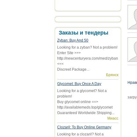
Заказы и тендеры
Zyban: Buy And 50
Looking for a zyban? Not a problem!
Enter Site >>>
http://newcenturyera.com/med/zyban
<<<
Discreet Package...
Ст
Брянск
Нрав
Glycomet: Buy Once A Day
Looking for a glycomet? Not a
problem!
загру
Buy glycomet online ==>
http://availablemeds.top/glycomet
Guaranteed Worldwide Shipping...
Миасс
Clozaril: To Buy Online Germany
Looking for a clozaril? Not a