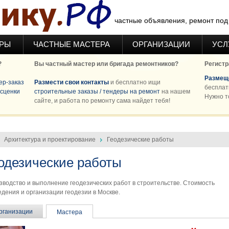
частные объявления, ремонт под 
ЕРЫ
ЧАСТНЫЕ МАСТЕРА
ОРГАНИЗАЦИИ
УСЛ
?
Вы частный мастер или бригада ремонтников?
Регистр
Размеще
ер-заказ
Размести свои контакты
и бесплатно ищи
бесплат
сценки
строительные заказы / тендеры на ремонт
на нашем
Нужно т
сайте, и работа по ремонту сама найдет тебя!
Архитектура и проектирование
Геодезические работы
одезические работы
зводство и выполнение геодезических работ в строительстве. Стоимость
дения и организации геодезии в Москве.
рганизации
Мастера