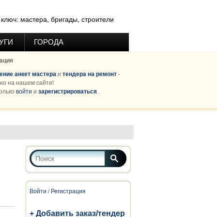
ключ: мастера, бригады, строители
УГИ
ГОРОДА
ация
ние анкет мастера
и
тендера на ремонт
-
но на нашем сайте!
олько
войти
и
зарегистрироваться
.
Форма поиска
Поиск
Войти
/
Регистрация
+ Добавить заказ/тендер