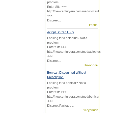
problem!
Enter Site >>>
http://newcenturyera.com/med/clozaril
<<<
Discreet...
Ровно
Actoplus: Can I Buy
Looking for a actoplus? Not a
problem!
Enter Site >>>
http://newcenturyera.com/med/actoplus
<<<
Discreet...
Никополь
Benicar: Discounted Without
Prescription
Looking for a benicar? Not a
problem!
Enter Site >>>
http://newcenturyera.com/med/benicar
<<<
Discreet Package...
Уссурийск