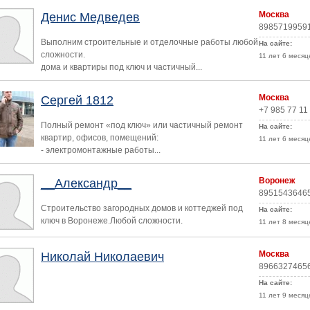
Москва
Денис Медведев
8985719959
Выполним строительные и отделочные работы любой
На сайте:
сложности.
11 лет 6 месяц
дома и квартиры под ключ и частичный...
Москва
Сергей 1812
+7 985 77 11
Полный ремонт «под ключ» или частичный ремонт
На сайте:
квартир, офисов, помещений:
11 лет 6 месяц
- электромонтажные работы...
Воронеж
__Александр__
8951543646
Строительство загородных домов и коттеджей под
На сайте:
ключ в Воронеже.Любой сложности.
11 лет 8 месяц
Москва
Николай Николаевич
8966327465
На сайте:
11 лет 9 месяц