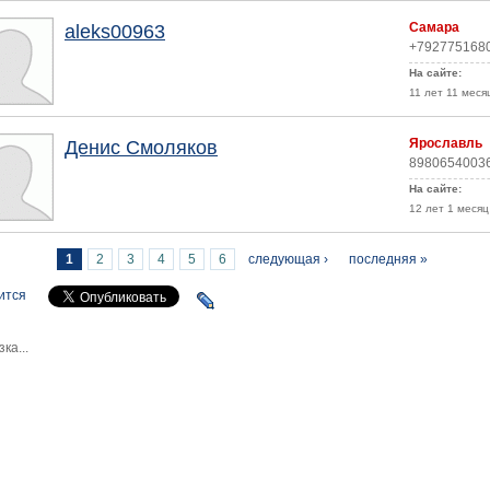
Самара
aleks00963
+792775168
На сайте:
11 лет 11 меся
Ярославль
Денис Смоляков
8980654003
На сайте:
12 лет 1 месяц
раницы
1
2
3
4
5
6
следующая ›
последняя »
ится
зка...