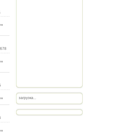
1
ев
 678
ев
5
загрузка...
ев
6
ев