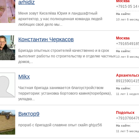
Москва
arhidiz
+7915 05 14
Меня зовут Киселёва Юрия я ландшафтный
На сайте:
архитектор, у нас полноценная команда людей
10 лет 6 месяц
любящих своё дело мы...
Москва
Константин Черкасов
+791654918
Бригада опытных строителей качественно и в срок
На сайте:
выполнит работы по строительству и отделке частных
10 лет 8 месяц
домов,...
Архангельс
Mikx
8911590141
Частная бригада занимается благоустройством
На сайте:
территории: установка бортового камня(поребрика),
11 лет 1 недел
укладка...
Подольск
Виктор9
+791076647
прораб с бригадой славяне опыт скайп ghjyz56
На сайте:
11 лет 5 месяц