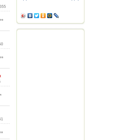
 655
ев
50
ев
к
5
я
61
ев