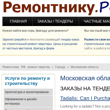
Перейти к основному содержанию
ГЛАВНАЯ
ЗАКАЗЫ / ТЕНДЕРЫ
ЧАСТНЫЕ МА
Нужно найти мастера, бригаду для ремонта?
Вы частный маст
Зарегистрируйся
и бесплатно размещай
тендер-заказ
Размести свои к
на строительный ремонт квартиры
.
Цены и расценки
строительные зак
от частных мастеров, бригад и фирм
.
сайте, и работа п
Ремонтнику . РФ - ремонт квартир
Города
Московская область
Московская обл
Услуги по ремонту и
строительству
ЗАКАЗЫ НА ТЕНД
Архитектура и проектирование
Tadalis: Can I Purch
Оформление и дизайн
интерьера
Looking for a tadalis? Not a pr