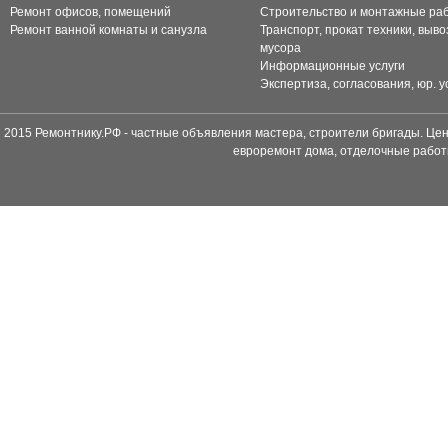
Ремонт офисов, помещений
Строительство и монтажные ра
Ремонт ванной комнаты и санузла
Транспорт, прокат техники, выво
мусора
Информационные услуги
Экспертиза, согласования, юр. у
2015 Ремонтнику.РФ - частные объявления мастера, строители бригады. Цен
евроремонт дома, отделочные работ