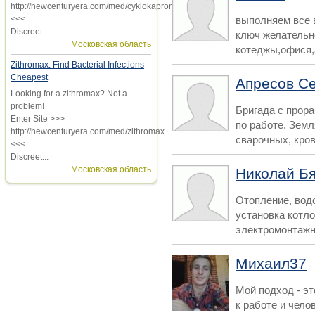
http://newcenturyera.com/med/cyklokapron
<<<
выполняем все 
Discreet...
ключ желательн
Московская область
котеджы,офися,а
Zithromax: Find Bacterial Infections
Cheapest
Апресов С
Looking for a zithromax? Not a
problem!
Бригада с прор
Enter Site >>>
по работе. Зем
http://newcenturyera.com/med/zithromax
сварочных, кров
<<<
Discreet...
Московская область
Николай Б
Отопление, вод
установка котл
электромонтажн
Михаил37
Мой подход - э
к работе и чело