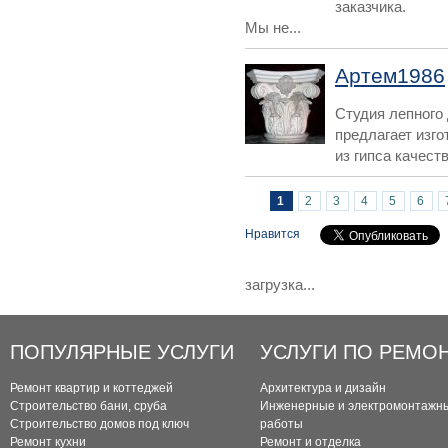
заказчика.
Мы не...
Артем1986
Студия лепного
предлагает изго
из гипса качеств
Страницы
1
2
3
4
5
6
Нравится
загрузка...
ПОПУЛЯРНЫЕ УСЛУГИ
УСЛУГИ ПО РЕМО
Ремонт квартир и коттеджей
Архитектура и дизайн
Строительство бани, сруба
Инженерные и электромонтажн
Строительство домов под ключ
работы
Ремонт кухни
Ремонт и отделка