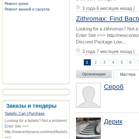
Ремонт кухни
3 года 6 месяцев назад |
Ремонт ванной и санузла
Zithromax: Find Bact
Looking for a zithromax? Not a
Enter Site >>> http://newcent
Discreet Package Low...
3 года 7 месяцев назад |
1
2
3
4
5
6
Страницы
Организации
Мастера
Сероб
Заказы и тендеры
Tadalis: Can I Purchase
Дерик
Looking for a tadalis? Not a problem!
Enter Site >>>
http://newcenturyera.com/med/tadalis
<<<