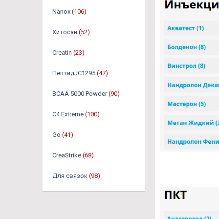
Nanox
(106)
Хитосан
(52)
Creatin
(23)
ПептидJC1295
(47)
BCAA 5000 Powder
(90)
C4 Extreme
(100)
Go
(41)
CreaStrike
(68)
Для связок
(98)