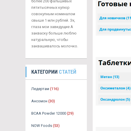
более 200 фальшивых
пятитысячных купюр
совокупным номиналом
свыше 1 млн рублей. Эх,
глаза мои завидущие А
закваску больше люблю
натуральную, чтобы
заквашивалось молочко.
КАТЕГОРИИ
СТАТЕЙ
Ледертам
(116)
Ансомон
(30)
BCAA Powder 12000
(29)
NOW Foods
(53)