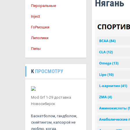
Нягань
Пероральные
Inject
ГоРмошки
Липолики
Пепы
К
ПРОСМОТРУ
Mod Grf 1-29 доставка
Новосибирск
Баскетболом, гандболом,
скейтингом, капоэрой не
люблю, когда.