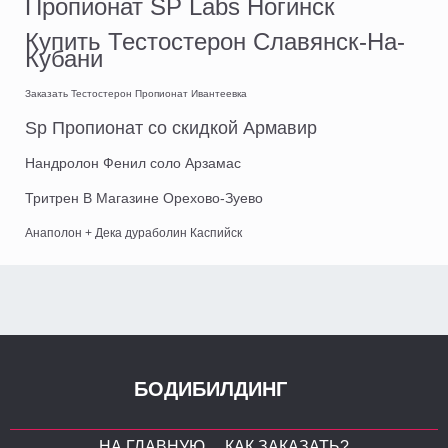
Пропионат SP Labs Ногинск
Купить Тестостерон Славянск-На-
Кубани
Заказать Тестостерон Пропионат Ивантеевка
Sp Пропионат со скидкой Армавир
Нандролон Фенил соло Арзамас
Тритрен В Магазине Орехово-Зуево
Анаполон + Дека дураболин Каспийск
БОДИБИЛДИНГ
НА ГЛАВНУЮ
КАК ЗАКАЗАТЬ?