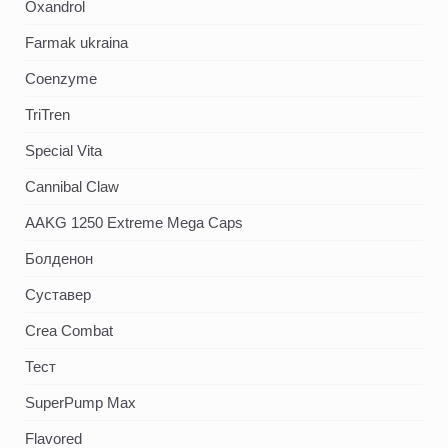
Oxandrol
Farmak ukraina
Coenzyme
TriTren
Special Vita
Cannibal Claw
AAKG 1250 Extreme Mega Caps
Болденон
Суставер
Crea Combat
Тест
SuperPump Max
Flavored