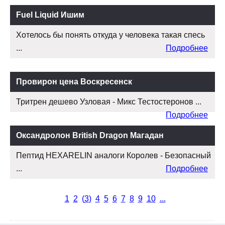
Fuel Liquid Ишим
Хотелось бы понять откуда у человека такая спесь
...
Подробнее
Провирон цена Воскресенск
Тритрен дешево Узловая - Микс Тестостеронов ...
Подробнее
Оксандролон British Dragon Магадан
Пептид HEXARELIN аналоги Королев - Безопасный
...
Подробнее
1
2
(
3
)
4
5
6
7
8
9
10
...